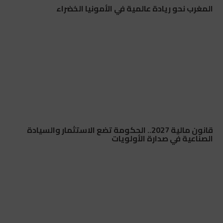
المغرب نحو ريادة عالمية في الأمونيا الخضراء
قانون مالية 2027.. الحكومة تضع الاستثمار والسيادة
الصناعية في صدارة الأولويات