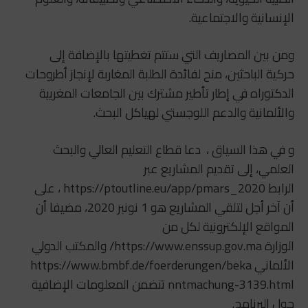
الإنسانية والاجتماعية.
ومن بين المصاريف التي ستتم تغطيتها بالإضافة إلى
حركية الباحثين، منح لفائدة الطلبة المغاربة لإنجاز أطروحات
الدكتوراه في إطار تأطير مشترك بين الجامعات المغربية
والألمانية والدعم اللوجستي لهياكل البحث.
و في هذا السياق ، دعا قطاع التعليم العالي والبحث
العلمي، إلى تقديم المشاريع عبر
الرابط https://ptoutline.eu/app/pmars_2020 ، على
أن آخر أجل لتلقي المشاريع هو 1 نونبر 2020، مضيفا أن
المواقع الإلكترونية لكل من
الوزارة https://www.enssup.gov.ma/ والمكتب الدولي
الألماني https://www.bmbf.de/foerderungen/beka
nntmachung-3139.html تتضمن المعلومات الإضافية
حول البرنامج.