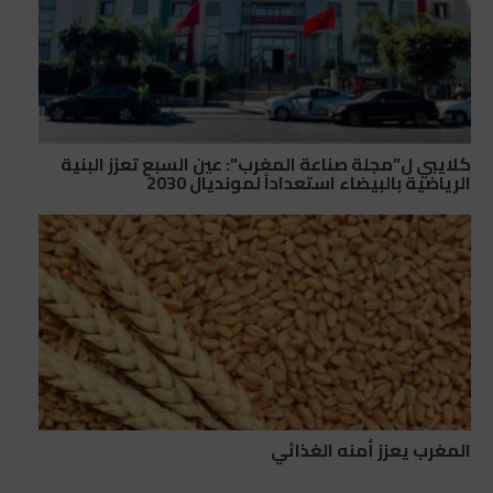
كلايبي ل”مجلة صناعة المغرب”: عين السبع تعزز البنية
الرياضية بالبيضاء استعداداً لمونديال 2030
المغرب يعزز أمنه الغذائي