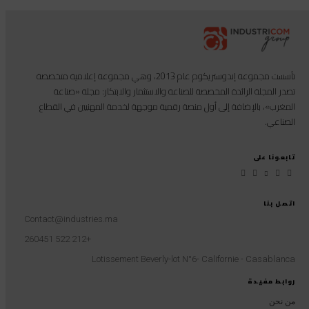
تأسست مجموعة إندوستريكوم عام 2013، وهي مجموعة إعلامية متخصصة
تصدر المجلة الرائدة المخصصة للصناعة والاستثمار والابتكار: مجلة «صناعة
المغرب»، بالإضافة إلى أول منصة رقمية موجهة لخدمة المهنيين في القطاع
الصناعي.
تابعونا على
اتصل بنا
Contact@industries.ma
+212 522 260451
Lotissement Beverly-lot N°6- Californie - Casablanca
روابط مفيدة
من نحن