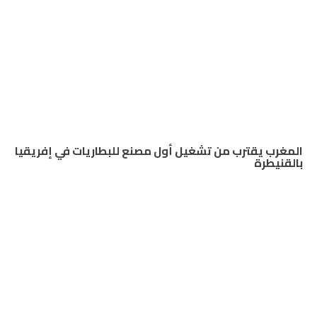
المغرب يقترب من تشغيل أول مصنع للبطاريات في إفريقيا
بالقنيطرة