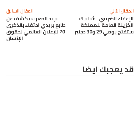
المقال التالي
المقال السابق
الإعفاء الضريبي.. شبابيك
بريد المغرب يكشف عن
الخزينة العامة للمملكة
طابع بريدي احتفاء بالذكرى
ستفتح يومي 29 و30 دجنبر
70 للإعلان العالمي لحقوق
الإنسان
قد يعجبك ايضا