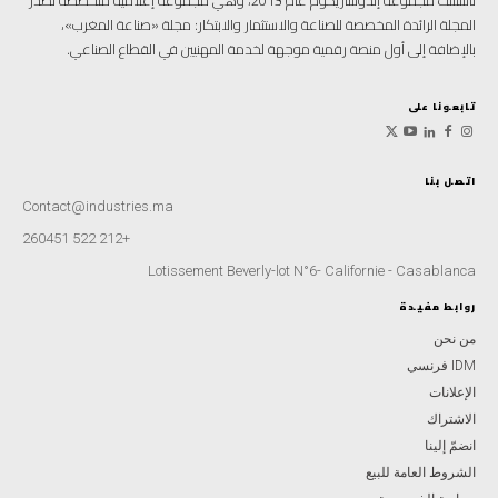
تأسست مجموعة إندوستريكوم عام 2013، وهي مجموعة إعلامية متخصصة تصدر
المجلة الرائدة المخصصة للصناعة والاستثمار والابتكار: مجلة «صناعة المغرب»،
بالإضافة إلى أول منصة رقمية موجهة لخدمة المهنيين في القطاع الصناعي.
تابعونا على
اتصل بنا
Contact@industries.ma
+212 522 260451
Lotissement Beverly-lot N°6- Californie - Casablanca
روابط مفيدة
من نحن
IDM فرنسي
الإعلانات
الاشتراك
انضمّ إلينا
الشروط العامة للبيع