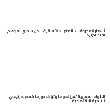
أسعار المحروقات بالمغرب: التسقيف.. حل سحري أم وهم
اقتصادي؟
البنوك المغربية تعزز نموها وتؤكد دورها كمحرك رئيسي
للتنمية الاقتصادية