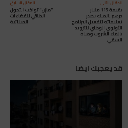
المقال التالي
المقال السابق
بقيمة 115 مليار
“مازن” تواكب التحول
درهم..الملك يصدر
الطاقي للفضاءات
تعليماته لتفعيل البرنامج
المينائية
الأولوي الوطني للتزويد
بالماء الشروب ومياه
السقي
قد يعجبك ايضا