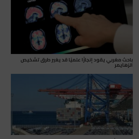
باحث مغربي يقود إنجازًا علميًا قد يغير طرق تشخيص
الزهايمر