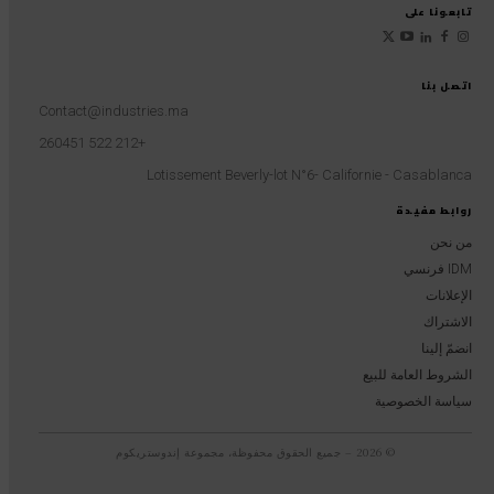
تابعونا على
اتصل بنا
Contact@industries.ma
+212 522 260451
Lotissement Beverly-lot N°6- Californie - Casablanca
روابط مفيدة
من نحن
IDM فرنسي
الإعلانات
الاشتراك
انضمّ إلينا
الشروط العامة للبيع
سياسة الخصوصية
© 2026 – جميع الحقوق محفوظة، مجموعة إندوستريكوم