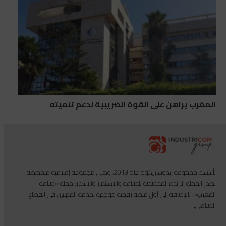
المغرب يراهن على القوة الضريبية لدعم تنميته
تأسست مجموعة إندوستريكوم عام 2013، وهي مجموعة إعلامية متخصصة
تصدر المجلة الرائدة المخصصة للصناعة والاستثمار والابتكار: مجلة «صناعة
المغرب»، بالإضافة إلى أول منصة رقمية موجهة لخدمة المهنيين في القطاع
الصناعي.