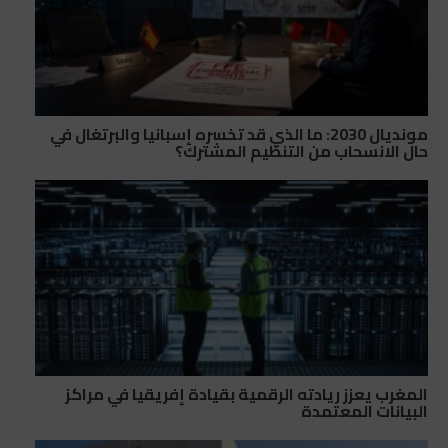
مونديال 2030: ما الذي قد تخسره إسبانيا والبرتغال في
حال الانسحاب من التنظيم المشترك؟
المغرب يعزز ريادته الرقمية بقيادة إفريقيا في مراكز
البيانات المعتمدة