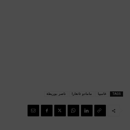
TAGS
غامبيا
مامادو تانغارا
ناصر بوريطة