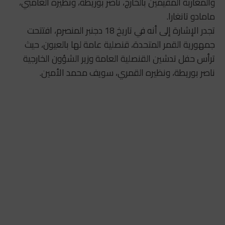
والمغاربة المقيمين بالخارج، ناصر بوريطة، ونظيره الغامبي،
مامادو تانغارا.
تجدر الإشارة إلى أنه في تاريخ 18 دجنبر المنصرم، افتتحت
جمهورية القمر المتحدة، قنصلية عامة لها بالعيون، حيث
ترأس حفل تدشين القنصلية العامة وزير الشؤون الخارجية
ناصر بوريطة، ونظيره القمري، سويف محمد الأمين.