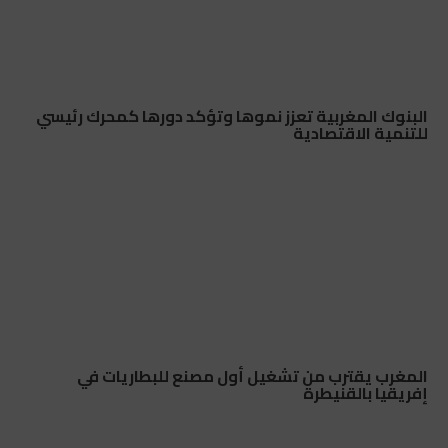
البنوك المغربية تعزز نموها وتؤكد دورها كمحرك رئيسي
للتنمية الاقتصادية
المغرب يقترب من تشغيل أول مصنع للبطاريات في
إفريقيا بالقنيطرة