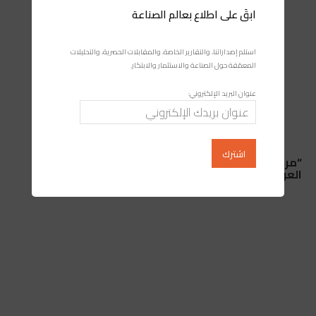
ابقَ على اطلاع بعالم الصناعة
استلم إصداراتنا، والتقارير الخاصة، والمقابلات الحصرية، والتحليلات
المعمّقة حول الصناعة والاستثمار والابتكار.
عنوان البريد الإلكتروني:
“مرحبا 2026”.. ارتفاع عدد الوافدين إلى المغرب وتراجع
العربات بـ12.4%