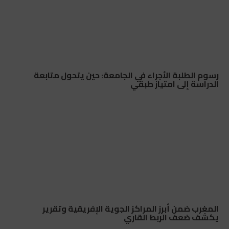
رسوم الطلبة الأجراء في الجامعة: حين يتحول متابعة
الدراسة إلى امتياز طبقي
المغرب ضمن أبرز المراكز الجوية الإفريقية وتقرير
يكشف ضعف الربط القاري