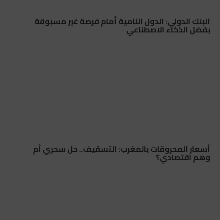
البنك الدولي: الدول النامية أمام فرصة غير مسبوقة
بفضل الذكاء الاصطناعي
أسعار المحروقات بالمغرب: التسقيف.. حل سحري أم
وهم اقتصادي؟