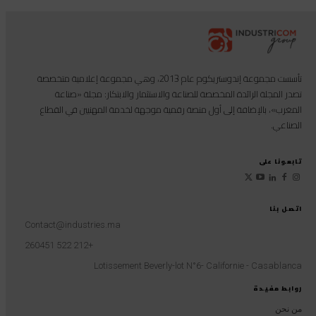
تأسست مجموعة إندوستريكوم عام 2013، وهي مجموعة إعلامية متخصصة
تصدر المجلة الرائدة المخصصة للصناعة والاستثمار والابتكار: مجلة «صناعة
المغرب»، بالإضافة إلى أول منصة رقمية موجهة لخدمة المهنيين في القطاع
الصناعي.
تابعونا على
اتصل بنا
Contact@industries.ma
+212 522 260451
Lotissement Beverly-lot N°6- Californie - Casablanca
روابط مفيدة
من نحن