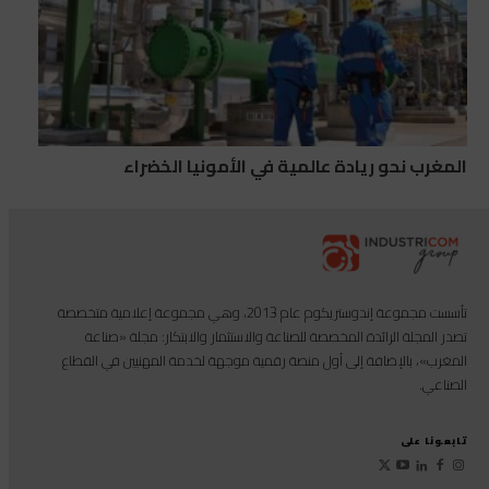
المغرب نحو ريادة عالمية في الأمونيا الخضراء
تأسست مجموعة إندوستريكوم عام 2013، وهي مجموعة إعلامية متخصصة
تصدر المجلة الرائدة المخصصة للصناعة والاستثمار والابتكار: مجلة «صناعة
المغرب»، بالإضافة إلى أول منصة رقمية موجهة لخدمة المهنيين في القطاع
الصناعي.
تابعونا على