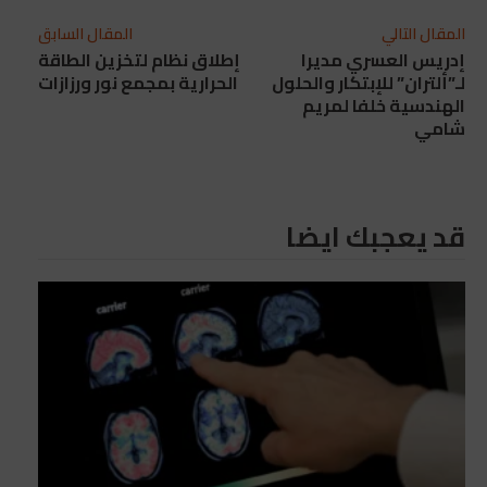
المقال التالي
المقال السابق
إدريس العسري مديرا
إطلاق نظام لتخزين الطاقة
لـ”ألتران” للإبتكار والحلول
الحرارية بمجمع نور ورزازات
الهندسية خلفا لمريم
شامي
قد يعجبك ايضا