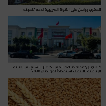
المغرب يراهن على القوة الضريبية لدعم تنميته
كلايبي ل”مجلة صناعة المغرب”: عين السبع تعزز البنية
الرياضية بالبيضاء استعداداً لمونديال 2030