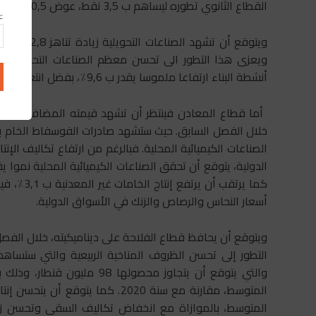
القطاع الثانوي تطوره ليساهم ب 3,5 نقط، عوض 0,5+ نقطة خلال الفصل الأول من 2021.
عن
ويعزى هذا التطور الى تحسن معظم الصناعات التحويلية م
أنشطة البناء ارتفاعا ملموسا يقدر ب 9,6٪، بفضل انتعاش أنشطة البناء والطلب على السكن.
خلال الفصل السابق. حيث ستشهد صادرات الفوسفاط الخام ب
الصناعات الكيميائية المحلية. فبالرغم من ارتفاع تكاليف الإن
أسعار النحاس والرصاص والزنك في الأسواق الدولية.
التطور إلى تحسن الظروف المناخية الربيعية والتي ستسا
المتوسط، مقارنة مع سنة 2020. كم
المتوسط، بالموازاة مع انخفاض تكاليف السقي وتحسن زر