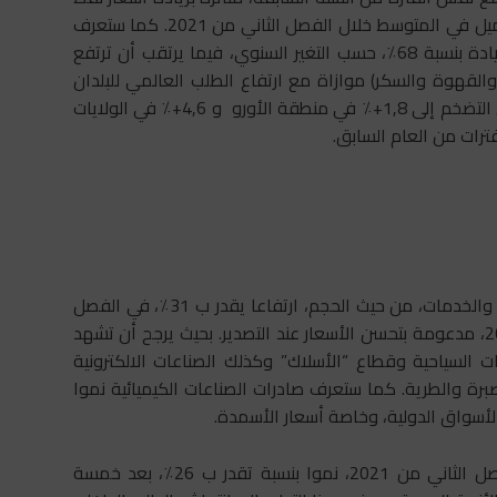
بحر الشمال، والذي يرجح أن يصل سعره إلى 68,6 دولارًا للبرميل في المتوسط ​​خلال الفصل الثاني من 2021. كما ستعرف
أسعار المعادن الخام، وخاصة الحديد والألمنيوم والنحاس زيادة بنسبة 68٪، حسب التغير السنوي، فيما يرتقب أن ترتفع
(خاصة الحبوب والزيوت والقهوة والسكر) موازاة مع ارتفاع الطلب العالمي للبلدان
المتقدمة والناشئة. وفي هذا السياق، يتوقع أن يصل معدل التضخم إلى 1,8+٪ في منطقة الأورو و 4,6+٪ في الولايات
على المستوى الوطني، من المنتظر أن تشهد صادرات السلع والخدمات، من حيث الحجم، ارتفاعا يقدر ب 31٪، في الفصل
الثاني من 2021، بدلاً من 32,3ـ٪ في الفصل الثاني من 2020، مدعومة بتحسن الأسعار عند التصدير. بحيث يرجح أن تشهد
ت السياحية وقطاع “الأسلاك” وكذلك الصناعات الالكترونية
برة والطرية. كما ستعرف صادرات الصناعات الكيميائية نموا
سواق الدولية، وخاصة أسعار الأسمدة.
ومن المرجح أن يعرف حجم الواردات من السلع، خلال الفصل الثاني من 2021، نموا بنسبة تقدر ب 26٪، بعد خمسة