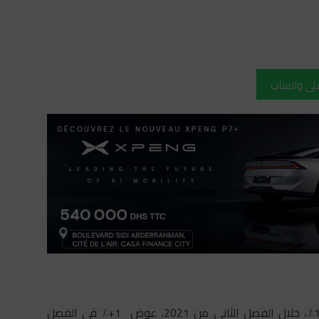
على واتساب
من المتوقع أن يشهد الاقتصاد الوطني نموا يقدر ب 12,6٪، خلال الفصل الثاني من 2021، عوض 1+٪ قي الفصل