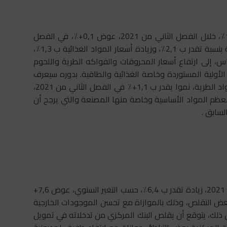
من المرتقب أن تشهد أسعار الاستهلاك ارتفاعا يقدر ب 1,7٪، خلال الفصل الثاني من 2021، عوض 0,1+٪، في الفصل
السابق، وذلك بالموازاة مع ارتفاع أسعار المواد غير الغذائية بنسبة تقدر ب 2,1٪، وزيادة أسعار المواد الغذائية ب 1,3٪،
لأساس، إلى ارتفاع أسعار المحروقات والفواكه الطرية واللحوم
د الأولية المستوردة وخاصة الغذائية والطاقية. بدوره سيعرف
معدل التضخم الكامن، والذي يستثني الاسعار المقننة والمواد الطرية، نموا يقدر ب 1,1+٪ في الفصل الثاني من 2021،
ر معظم المواد الأساسية وخاصة منها المصنعة والتي يرجح أن
من المنتظر أن تحقق الكتلة النقدية، خلال الفصل الثاني من 2021، زيادة تقدر ب 6,4٪، حسب التغير السنوي، عوض 7,6+
عض التقلص، وذلك بالموازاة مع تحسن الموجودات الخارجية
غير السنوي. في ظل ذلك، يتوقع أن يقلص البنك المركزي من تدخلاته في تمويل