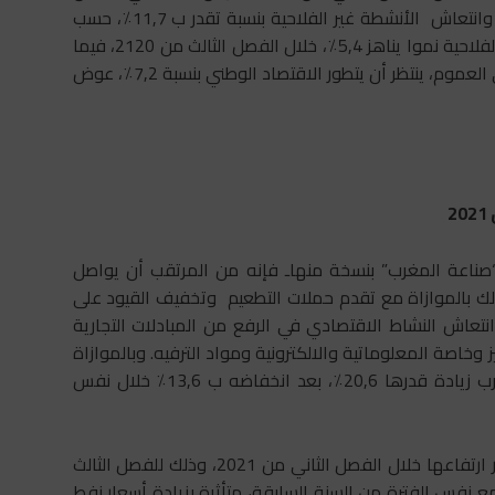
السابق، مدعما بتحسن القيمة المضافة الفلاحية ب 19,3٪ وانتعاش الأنشطة غير الفلاحية بنسبة تقدر ب 11,7٪، حسب
التغير السنوي. ومن المرجح أن تشهد القيمة المضافة غير الفلاحية نموا يناهز 5,4٪، خلال الفصل الثالث من 2120، فيما
ستواصل الأنشطة الفلاحية تحسنها بوتيرة تناهز 19,1٪. وعلى العموم، ينتظر أن يتطور الاقتصاد الوطني بنسبة 7,2٪، عوض
2021
ناعة المغرب” بنسخة منهاـ فإنه من المرتقب أن يواصل
د العالمي تحسنه، خلال الفصل الثاني من 2021، وذلك بالموازاة مع تقدم حملات التطعيم وتخفيف القيود على
نتعاش النشاط الاقتصادي في الرفع من المبادلات التجارية
 وخاصة المعلوماتية والالكترونية ومواد الترفيه. وبالموازاة
مع ذلك، ينتظر أن يشهد الطلب العالمي الموجه نحو المغرب زيادة قدرها 20,6٪، بعد انخفاضه ب 13,6٪ خلال نفس
وعلى صعيد أسواق المواد الأولية، يرتقب أن تواصل الأسعار ارتفاعها خلال الفصل الثاني من 2021، وذلك للفصل الثالث
ع نفس الفترة من السنة السابقة، متأثرة بزيادة أسعار نفط