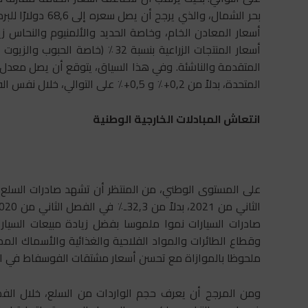
أسعار المنتجات الزراعية بنسبة 32٪ 
المتحدة، بدلاً من 0,2+٪ و 0,5+٪ على التوالي، خلال نفس الفترات من العام السابق.
انتعاش المبادلات الخارجية الوطنية
صادرات السيارات نموا ملموسا بفضل زيادة مبيعات السيارا
وقطاع الطائرات والمواد الفلاحية والغذائية والأسماك المص
ملحوظا بالموازاة مع تحسن أسعار مشتقات الفوسفاط في الأ