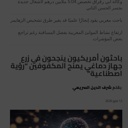
وكالة أبي رقراق تخصص 5.04 ملايين درهم لأشغال جديدة
بجسر الحسن الثاني
باحث مغربي يقود إنجازًا علميًا قد يغير طرق تشخيص الزهايمر
ارتفاع نشاط الموانئ المغربية بفضل المسافنة رغم تراجع
بعض المؤشرات
باحثون أمريكيون ينجحون في زرع
جهاز دماغي يمنح المكفوفين “رؤية
اصطناعية”
بقلم
شرف الدين السريعي
12 مايو 2026