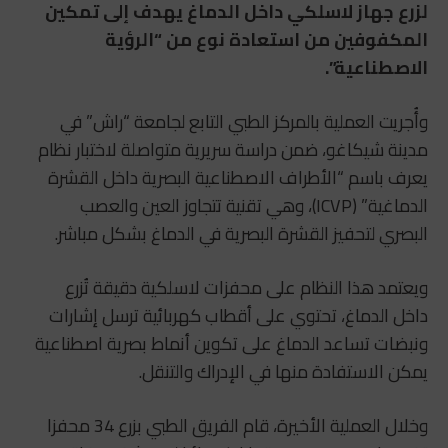
لزرع جهاز لاسلكي داخل الدماغ يهدف إلى تمكين
المكفوفين من استعادة نوع من “الرؤية
الاصطناعية”.
وأُجريت العملية بالمركز الطبي التابع لجامعة “راش” في
مدينة شيكاغو، ضمن دراسة سريرية متواصلة لاختبار نظام
يعرف باسم “الأطراف الاصطناعية البصرية داخل القشرة
الدماغية” (ICVP)، وهي تقنية تتجاوز العين والعصب
البصري لتحفيز القشرة البصرية في الدماغ بشكل مباشر.
ويعتمد هذا النظام على محفزات لاسلكية دقيقة تُزرع
داخل الدماغ، تحتوي على أقطاب كهربائية ترسل إشارات
ونبضات تساعد الدماغ على تكوين أنماط بصرية اصطناعية
يمكن الاستفادة منها في الإدراك والتنقل.
وخلال العملية الأخيرة، قام الفريق الطبي بزرع 34 محفزا