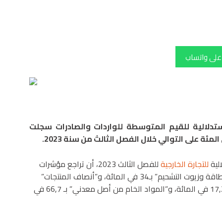
 على واتساب
استدلالية للقيم المتوسطة للواردات والصادرات سجلت
لية
للتجارة الخارجية
للفصل الثالث 2023، أن تراجع مؤشرات
القيم المتوسطة للواردات يعود أساسا إلى انخفاض قيم “الطاقة وزيوت التشحيم” بـ34 في المائة، و”أنصاف المنتجات”
بـ21,5 في المائة، و”المواد الغذائية والمشروبات والتبغ” بـ17,2 في المائة، و”المواد الخام من أصل معدني” بـ 66,7 في