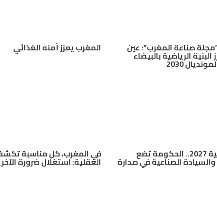
مجلة صناعة المغرب”: عين
المغرب يعزز أمنه الغذائي
 البنية الرياضية بالبيضاء
ونديال 2030
قانون مالية 2027.. الحكومة تضع
في المغرب، كل مناسبة تكش
 والسيادة الصناعية في صدارة
العقلية: استغلال ضرورة الآخر