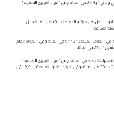
كما يتعلق الأمر بانخفاض في “المواد الخام من أصل حيواني ونباتي” بـ22,9 في المائة وفي “مواد التجهيز الفلاحية ”
وتابع المصدر ذاته أن الرقم الاستدلالي للقيم المتوسطة للصادرات سجل، من جهته، انخفاضا بـ18,1 في المائة خلال
ويعزى هذا الانخفاض بالخصوص إلى تراجع القيم المتوسطة في “أنصاف المنتجات” بـ51,1 في المائة وفي “المواد الخام
في المقابل، سجل هذا الرقم الاستدلالي ارتفاعا في “مواد الاستهلاك” بـ4,3 في المائة، وفي “مواد التجهيز الصناعية”
بـ3,8 في المائة، وفي “المواد الخام من أصل حيواني ونباتي” بـ33,1 في المائة، وفي “مواد التجهيز الفلاحية ” بـ12,9 في