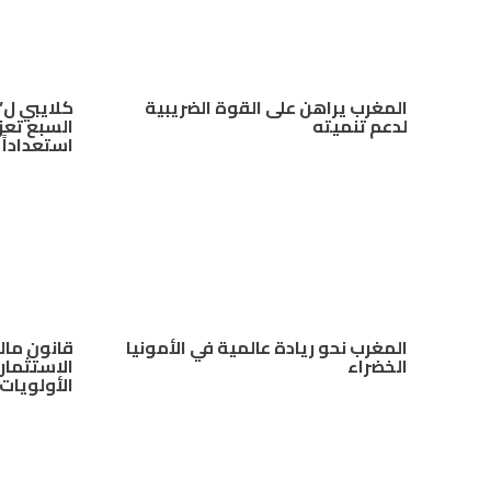
المغرب يراهن على القوة الضريبية
كلايبي ل”
لدعم تنميته
السبع تعزز
استعداداً لم
المغرب نحو ريادة عالمية في الأمونيا
الخضراء
الاستثمار
الأولويات