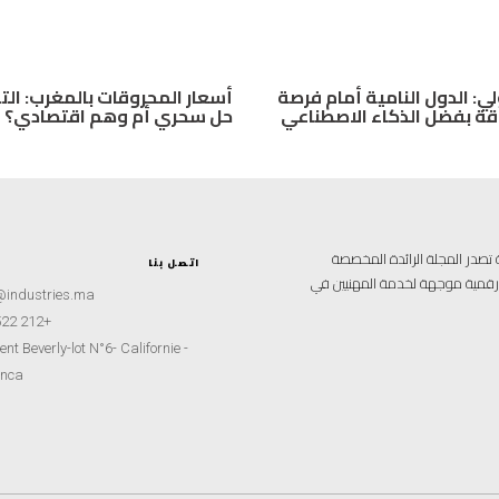
لي: الدول النامية أمام فرصة
أسعار المحروقات بالمغرب: ال
ة بفضل الذكاء الاصطناعي
حل سحري أم وهم اقتصادي؟
علامية متخصصة تصدر المجلة الرائدة المخصصة
اتصل بنا
ة رقمية موجهة لخدمة المهنيين في
@industries.ma
+212 522 260451
nt Beverly-lot N°6- Californie -
nca