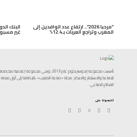
“مرحبا 2026”.. ارتفاع عدد الوافدين إلى
البنك الدو
المغرب وتراجع العربات بـ12.4%
غير مسبوق
تأسست مجموعة إندوستريكوم عام 2013، وهي مجموعة إ
للصناعة والاستثمار والابتكار: مجلة «صناعة المغرب»، بالإضافة إلى أول منص
القطاع الصناعي.
تابعونا على