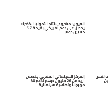
العيون: مشروع لإنتاج الأمونيا الخضراء
يحصل على دعم أمريكي بقيمة 5.7
ملايين دولار
ف نفس
المركز السينمائي المغربي يخصص
ين
أزيد من 26 مليون درهم لدعم 40
مهرجانا وتظاهرة سينمائية