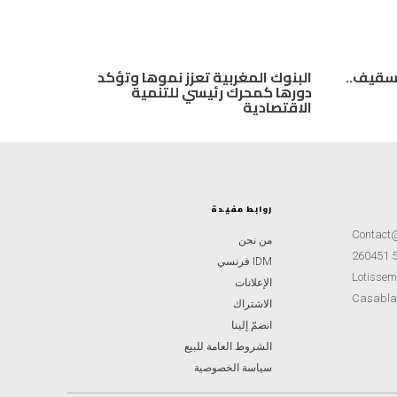
تسقيف..
البنوك المغربية تعزز نموها وتؤكد
دورها كمحرك رئيسي للتنمية
الاقتصادية
روابط مفيدة
Contact
من نحن
IDM فرنسي
Lotisseme
الإعلانات
Casabla
الاشتراك
انضمّ إلينا
الشروط العامة للبيع
سياسة الخصوصية