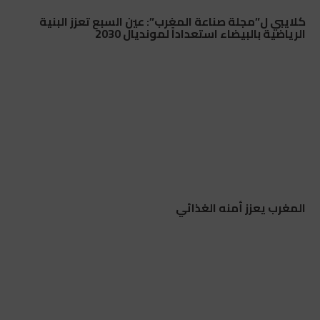
كلايبي ل”مجلة صناعة المغرب”: عين السبع تعزز البنية
الرياضية بالبيضاء استعداداً لمونديال 2030
المغرب يعزز أمنه الغذائي