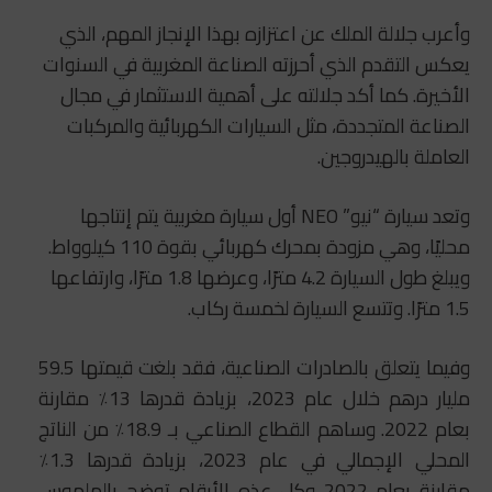
وأعرب جلالة الملك عن اعتزازه بهذا الإنجاز المهم، الذي
يعكس التقدم الذي أحرزته الصناعة المغربية في السنوات
الأخيرة. كما أكد جلالته على أهمية الاستثمار في مجال
الصناعة المتجددة، مثل السيارات الكهربائية والمركبات
العاملة بالهيدروجين.
وتعد سيارة “نيو” NEO أول سيارة مغربية يتم إنتاجها
محليًا، وهي مزودة بمحرك كهربائي بقوة 110 كيلوواط.
ويبلغ طول السيارة 4.2 مترًا، وعرضها 1.8 مترًا، وارتفاعها
1.5 مترًا. وتتسع السيارة لخمسة ركاب.
وفيما يتعلق بالصادرات الصناعية، فقد بلغت قيمتها 59.5
مليار درهم خلال عام 2023، بزيادة قدرها 13٪ مقارنة
بعام 2022. وساهم القطاع الصناعي بـ 18.9٪ من الناتج
المحلي الإجمالي في عام 2023، بزيادة قدرها 1.3٪
مقارنة بعام 2022 وكل عذه الأرقام توضح بالملموس