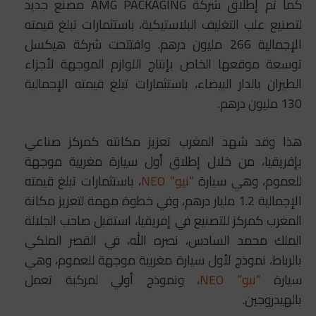
كما تم إطلاق شركة AMG PACKAGING مصنع جديد
لتصنيع علب التغليف البلاستيكية، باستثمارات تبلغ قيمته
الإجمالية 266 مليون درهم. وافتتحت شركة هيكسل
توسعة موقعها الخاص بإنتاج اللوازم الموجهة لأجزاء
الطيران بالدار البيضاء، باستثمارات تبلغ قيمته الإجمالية
130 مليون درهم.
هذا وقد شهد المغرب تعزيز مكانته كمركز صناعي
بإفريقيا، من خلال إطلاق أول سيارة مغربية موجهة
للعموم، وهي سيارة
“نيو” NEO
، باستثمارات تبلغ قيمته
الإجمالية 1.2 مليار درهم، وفي خطوة مهمة لتعزيز مكانة
المغرب كمركز للتصنيع في إفريقيا، استقبل صاحب الجلالة
الملك محمد السادس، نصره الله، في القصر الملكي
بالرباط، نموذج لأول سيارة مغربية موجهة للعموم، وهي
سيارة
“نيو” NEO
، ونموذج أولي لمركبة تعمل
بالهيدروجين.