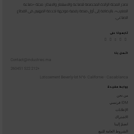
تصدر المجلة الرائدة المخصصة للصناعة والاستثمار والابتكار: مجلة «صناعة
المغرب»، بالإضافة إلى أول منصة رقمية موجهة لخدمة المهنيين في القطاع
الصناعي.
تابعونا على
اتصل بنا
Contact@industries.ma
+212 522 260451
Lotissement Beverly-lot N°6- Californie - Casablanca
روابط مفيدة
من نحن
IDM فرنسي
الإعلانات
الاشتراك
انضمّ إلينا
الشروط العامة للبيع