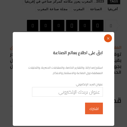
TAGS
2023.. المغرب يعزز مكانته كمركز صناعي في إفريقيا
أفريقيا
الصناعة
المغرب
مجلة صناعة المغرب
×
المقال التالي
المقال السابق
ابقَ على اطلاع بعالم الصناعة
توقيع اتفاقية شراكة
Glovo.. الدار البيضاء تتصدر
بقيمة 1.26 مليار درهم
قائمة المدن في مجال
بجهة طنجة-تطوان-
خدمات التوصيل
استلم إصداراتنا، والتقارير الخاصة، والمقابلات الحصرية، والتحليلات
الحسيمة
المعمّقة حول الصناعة والاستثمار والابتكار.
عنوان البريد الإلكتروني:
قد يعجبك ايضا