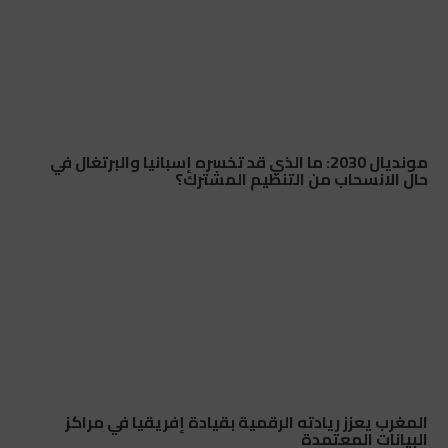
مونديال 2030: ما الذي قد تخسره إسبانيا والبرتغال في
حال الانسحاب من التنظيم المشترك؟
المغرب يعزز ريادته الرقمية بقيادة إفريقيا في مراكز
البيانات المعتمدة