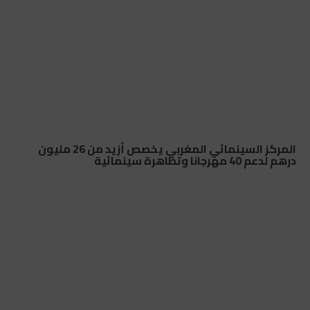
المركز السينمائي المغربي يخصص أزيد من 26 مليون
درهم لدعم 40 مهرجانا وتظاهرة سينمائية