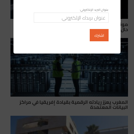
عنوان البريد الإلكتروني:
مونديال 2030: ما الذي قد تخسره إسبانيا والبرتغال في
حال الانسحاب من التنظيم المشترك؟
المغرب يعزز ريادته الرقمية بقيادة إفريقيا في مراكز
البيانات المعتمدة