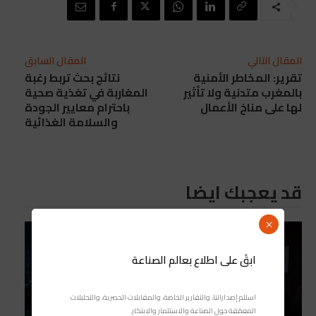
المقال التالي
المقال السابق
تقرير: المخاطر الأمنية
نتائج بحث تربط رغبة
بالمغرب متدنية ولا تأثير
المغاربة في تغذية صحية
لها على مناخ الأعمال
باحترام معايير الجودة
والسلامة الغذائية
قد يعجبك ايضا
×
ابقَ على اطلاع بعالم الصناعة
استلم إصداراتنا، والتقارير الخاصة، والمقابلات الحصرية، والتحليلات
المعمّقة حول الصناعة والاستثمار والابتكار.