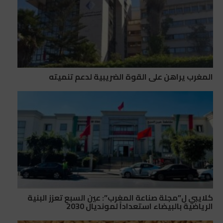
المغرب يراهن على القوة الضريبية لدعم تنميته
كلايبي ل”مجلة صناعة المغرب”: عين السبع تعزز البنية
الرياضية بالبيضاء استعداداً لمونديال 2030