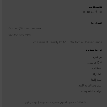
تابعونا على
اتصل بنا
Contact@industries.ma
+212 522 260451
Lotissement Beverly-lot N°6- Californie - Casablanca
روابط مفيدة
من نحن
IDM فرنسي
الإعلانات
الاشتراك
انضمّ إلينا
الشروط العامة للبيع
سياسة الخصوصية
© 2026 – جميع الحقوق محفوظة، مجموعة إندوستريكوم