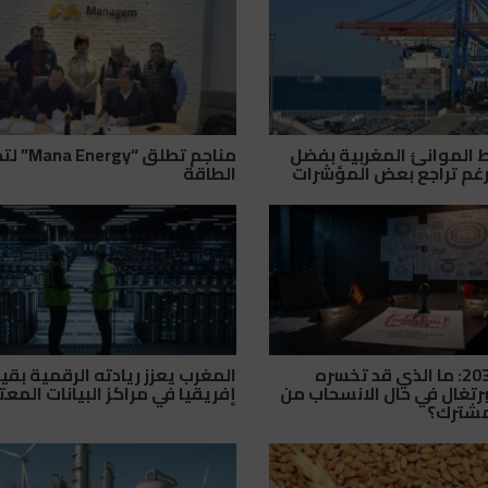
ط الموانئ المغربية بفضل
مناجم تطلق “gy
غم تراجع بعض المؤشرات
الطاقة
مونديال 2030: ما الذي قد تخسره
المغرب يعزز ريادته الرقمية بقي
برتغال في حال الانسحاب من
إفريقيا في مراكز البيانات المع
مشترك؟