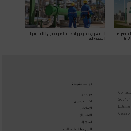
لخضراء
المغرب نحو ريادة عالمية في الأمونيا
يحصل على دعم أمريكي بقيمة 5.7
الخضراء
روابط مفيدة
Contac
من نحن
IDM فرنسي
Lotissem
الإعلانات
Casabl
الاشتراك
انضمّ إلينا
الشروط العامة للبيع