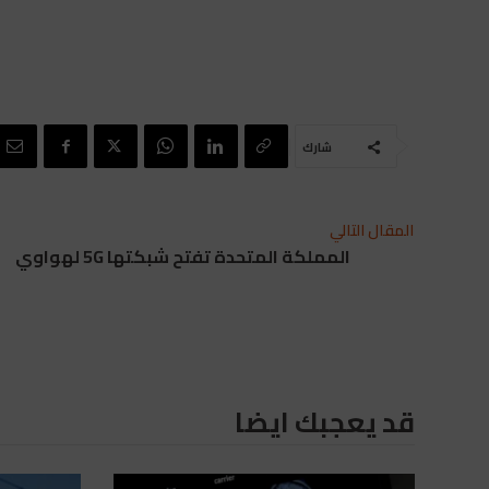
شارك
المقال التالي
المملكة المتحدة تفتح شبكتها 5G لهواوي
قد يعجبك ايضا