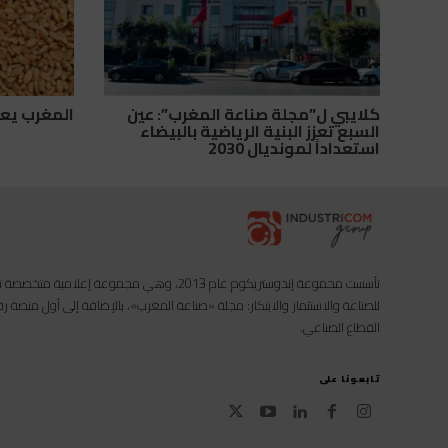
كلايبي ل”مجلة صناعة المغرب”: عين
المغرب يعز
السبع تعزز البنية الرياضية بالبيضاء
استعداداً لمونديال 2030
تأسست مجموعة إندوستريكوم عام 2013، وهي مجموعة إعل
للصناعة والاستثمار والابتكار: مجلة «صناعة المغرب»، بالإضافة إلى أول منصة
القطاع الصناعي.
تابعونا على