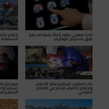
باحث مغربي يقود إنجازًا علميًا قد يغير
ارتفاع نشا
طرق تشخيص الزهايمر
المسافنة ر
بنك المغرب: استقرار مناخ الأعمال
وارتفاع تكاليف الإنتاج في القطاع
إسبانيا وال
الصناعي
التنظيم ال