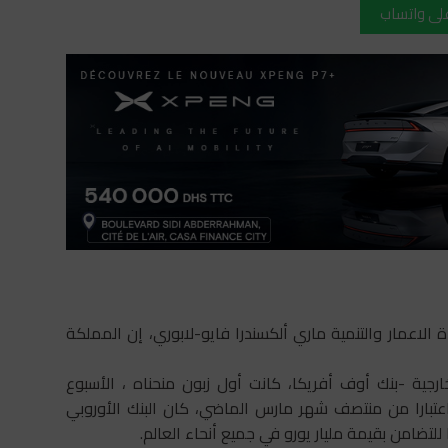
على واتساب
الاعمار والتنمية ماري ألكسندرا فايو-لابوري، إن المملكة
رجية -بنك أوف أفريكا، كانت أول زبون منحناه ، الأسبوع
ن يورو “، مبرزة أنه اعتبارا من منتصف شهر مارس الماضي، كان البنك الأوروبي
للتضامن بقيمة مليار يورو في جميع أنحاء العالم.