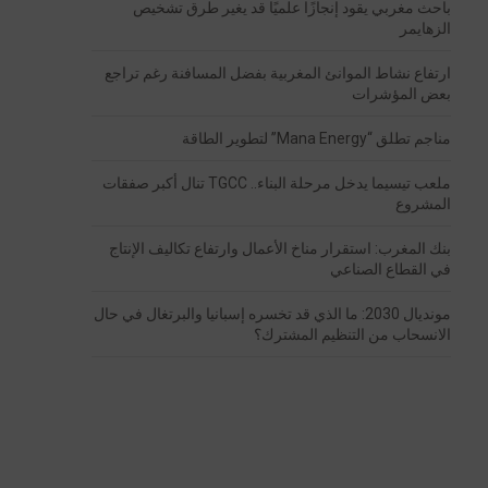
باحث مغربي يقود إنجازًا علميًا قد يغير طرق تشخيص
الزهايمر
ارتفاع نشاط الموانئ المغربية بفضل المسافنة رغم تراجع
بعض المؤشرات
مناجم تطلق “Mana Energy” لتطوير الطاقة
ملعب تيسيما يدخل مرحلة البناء.. TGCC تنال أكبر صفقات
المشروع
بنك المغرب: استقرار مناخ الأعمال وارتفاع تكاليف الإنتاج
في القطاع الصناعي
مونديال 2030: ما الذي قد تخسره إسبانيا والبرتغال في حال
الانسحاب من التنظيم المشترك؟