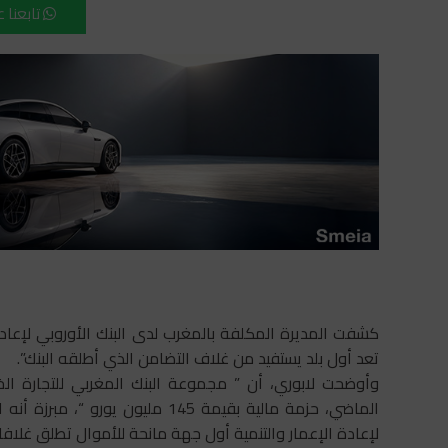
تابعنا 
كشفت المديرة المكلفة بالمغرب لدى البنك الأوروبي لإعادة 
تعد أول بلد يستفيد من غلاف التضامن الذي أطلقه البنك”.
وأوضحت لابوري، أن ” مجموعة البنك المغربي للتجارة الخا
الماضي، حزمة مالية بقيمة 145 مليو
لإعادة الإعمار والتنمية أول جهة مانحة للأموال تطلق غلافا 