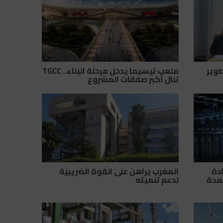
Mana Ener” لتطوير
ملعب تيسيما يدخل مرحلة البناء.. TGCC
تنال أكبر صفقات المشروع
ادة
المغرب يراهن على القوة الضريبية
تمدة
لدعم تنميته