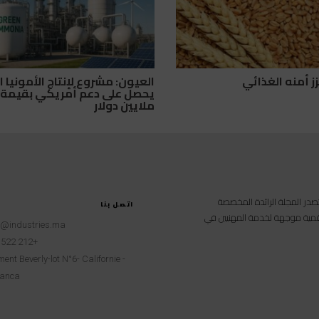
ز أمنه الغذائي
العيون: مشروع لإنتاج الأمونيا ا
ملايين دولار
امية متخصصة تصدر المجلة الرائدة المخصصة
اتصل بنا
 رقمية موجهة لخدمة المهنيين في
t@industries.ma
+212 522 260451
ent Beverly-lot N°6- Californie -
anca