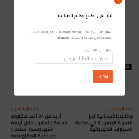
ابقَ على اطلاع بعالم الصناعة
استلم إصداراتنا، والتقارير الخاصة، والمقابلات الحصرية، والتحليلات
المعمّقة حول الصناعة والاستثمار والابتكار.
عنوان البريد الإلكتروني:
TAGS
السيارات
القنطيرة
معارض
المقال التالي
المقال السابق
وكالة باكستانية تبرز
أزيد من 34 ألف مقاولة
التجربة المغربية في صناعة
جديدة بالمغرب خلال أربعة
السيارات الكهربائية
أشهر وسط استمرار
الدينامية المقاولاتية