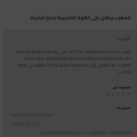
المغرب يراهن على القوة الضريبية لدعم تنميته
تأسست مجموعة إندوستريكوم عام 2013، وهي مجموعة إعلامية متخصصة
تصدر المجلة الرائدة المخصصة للصناعة والاستثمار والابتكار: مجلة «صناعة
المغرب»، بالإضافة إلى أول منصة رقمية موجهة لخدمة المهنيين في القطاع
الصناعي.
تابعونا على
اتصل بنا
Contact@industries.ma
+212 522 260451
Lotissement Beverly-lot N°6- Californie - Casablanca