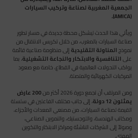
الجمعية المغربية لصناعة وتركيب السيارات
(AMICA).
ويأتي هذا الحدث ليشكل محطة جديدة في مسار تطور
صناعة السيارات بالمغرب، من خلال تكريس الانتقال من
نموذج
المناولة التقليدية
إلى منظومة صناعية قائمة
على
التنافسية والابتكار والنجاعة التشغيلية
، بما
يواكب التحولات العالمية في القطاع، خاصة مع صعود
المركبات الكهربائية والمتصلة.
ومن المرتقب أن تجمع دورة 2026 أكثر من
200 عارض
يمثلون 12 دولة
، إلى جانب مختلف الفاعلين في سلسلة
القيمة لصناعة السيارات، من مصنعي المعدات والأجزاء،
ومكاتب الهندسة، واللوجستيك، والتموين الصناعي،
وصولاً إلى الشركات الناشئة ومراكز الابتكار والتكوين
المهني.