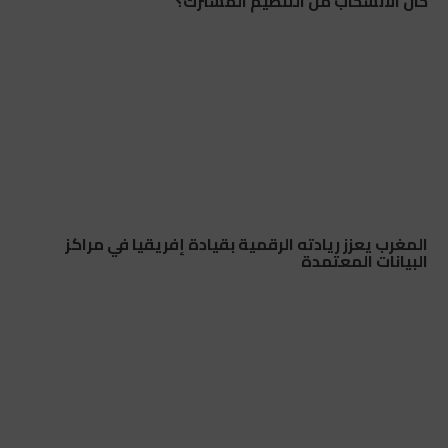
حال الانسحاب من التنظيم المشترك؟
المغرب يعزز ريادته الرقمية بقيادة إفريقيا في مراكز
البيانات المعتمدة