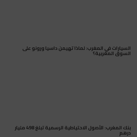
السيارات في المغرب: لماذا تهيمن داسيا ورونو على
السوق المغربية؟
بنك المغرب: الأصول الاحتياطية الرسمية تبلغ 498 مليار
درهم