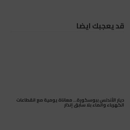
قد يعجبك ايضا
ديار الأندلس ببوسكورة… معاناة يومية مع انقطاعات
الكهرباء والماء بلا سابق إنذار