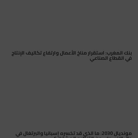
بنك المغرب: استقرار مناخ الأعمال وارتفاع تكاليف الإنتاج
في القطاع الصناعي
مونديال 2030: ما الذي قد تخسره إسبانيا والبرتغال في