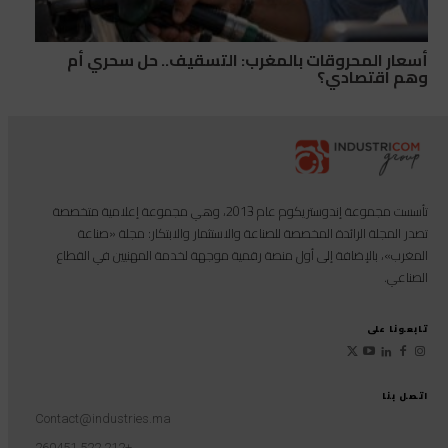
أسعار المحروقات بالمغرب: التسقيف.. حل سحري أم
وهم اقتصادي؟
تأسست مجموعة إندوستريكوم عام 2013، وهي مجموعة إعلامية متخصصة
تصدر المجلة الرائدة المخصصة للصناعة والاستثمار والابتكار: مجلة «صناعة
المغرب»، بالإضافة إلى أول منصة رقمية موجهة لخدمة المهنيين في القطاع
الصناعي.
تابعونا على
اتصل بنا
Contact@industries.ma
+212 522 260451