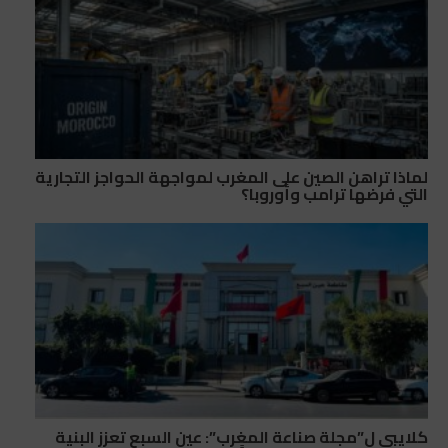
لماذا تراهن الصين على المغرب لمواجهة الحواجز التجارية
التي فرضها ترامب وأوروبا؟
كلايبي ل”مجلة صناعة المغرب”: عين السبع تعزز البنية