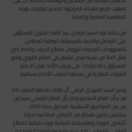
لتحسين العلاقة بين المنتجين والوسطاء وأضاف أن على
المغرب تنويع منتجاته الموجهة للتصدير للوقوف بوجه
المنافسة المصرية والتركية.
من جانبه نوه السيد مولاي عبد القادر العلوي المسؤول
على التواصل والخزينة بالفيديرالية الوطنية للمطاحن
بالمجهودات المبذولة للنهوض بقطاع الحبوب والخضر التي
تمثل 40% من نسبة فرص الشغل في العالم القروي وتابع
المسؤول ذاته مؤكدا على وجوب الأخذ بعين الاعتبار
التغيرات المناخية في مخطط المغرب الأخضر مستقبلا.
ولمح السيد المهدي الريفي أن طلبات مخطط المغرب 2.0
قد بدأت العام المنصرم وذكر بأن العقار الفلاحي سيكون
من بين المواضيع الأساسية، فبحلول سنة 2030،
ستكرس مليون هيكتار من الأراضي الجماعية للدولة
للأراضي البورية. وتعتبر هذه المبادرة ثورة حقيقية للقطاع
الفلاحي-الصناعي التي ستدعم بخبرة المملكة المتحدة