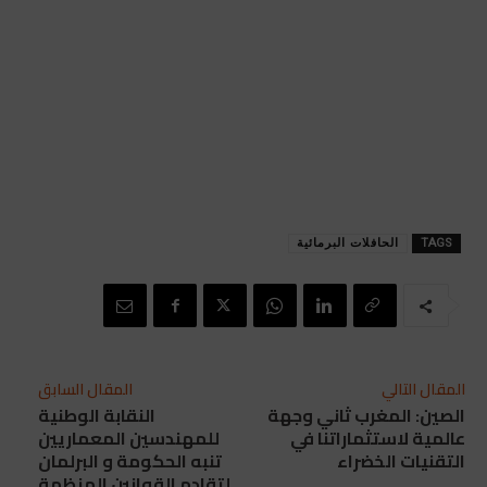
TAGS
الحافلات البرمائية
المقال التالي
المقال السابق
الصين: المغرب ثاني وجهة
النقابة الوطنية
عالمية لاستثماراتنا في
للمهندسين المعماريين
التقنيات الخضراء
تنبه الحكومة و البرلمان
لتقادم القوانين المنظمة