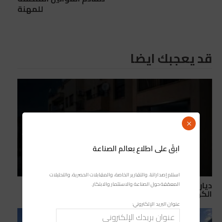
للمهنة
قد يعجبك ايضا
×
ابقَ على اطلاع بعالم الصناعة
استلم إصداراتنا، والتقارير الخاصة، والمقابلات الحصرية، والتحليلات
ديار الأندلس ببوسكورة… معاناة يومية مع انقطاعات
المعمّقة حول الصناعة والاستثمار والابتكار.
الكهرباء والماء بلا سابق إنذار
عنوان البريد الإلكتروني: