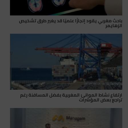
باحث مغربي يقود إنجازًا علميًا قد يغير طرق تشخيص
الزهايمر
ارتفاع نشاط الموانئ المغربية بفضل المسافنة رغم
تراجع بعض المؤشرات