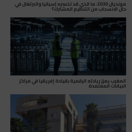
مونديال 2030: ما الذي قد تخسره إسبانيا والبرتغال في
حال الانسحاب من التنظيم المشترك؟
المغرب يعزز ريادته الرقمية بقيادة إفريقيا في مراكز
البيانات المعتمدة