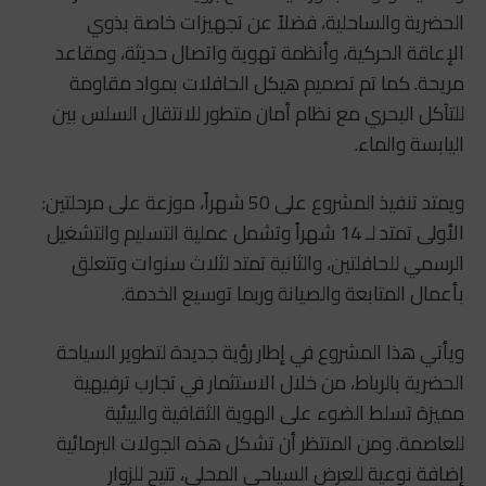
الحضرية والساحلية، فضلاً عن تجهيزات خاصة بذوي
الإعاقة الحركية، وأنظمة تهوية واتصال حديثة، ومقاعد
مريحة. كما تم تصميم هيكل الحافلات بمواد مقاومة
للتآكل البحري مع نظام أمان متطور للانتقال السلس بين
اليابسة والماء.
ويمتد تنفيذ المشروع على 50 شهراً، موزعة على مرحلتين:
الأولى تمتد لـ 14 شهراً وتشمل عملية التسليم والتشغيل
الرسمي للحافلتين، والثانية تمتد لثلاث سنوات وتتعلق
بأعمال المتابعة والصيانة وربما توسيع الخدمة.
ويأتي هذا المشروع في إطار رؤية جديدة لتطوير السياحة
الحضرية بالرباط، من خلال الاستثمار في تجارب ترفيهية
مميزة تسلط الضوء على الهوية الثقافية والبيئية
للعاصمة. ومن المنتظر أن تشكل هذه الجولات البرمائية
إضافة نوعية للعرض السياحي المحلي، تتيح للزوار