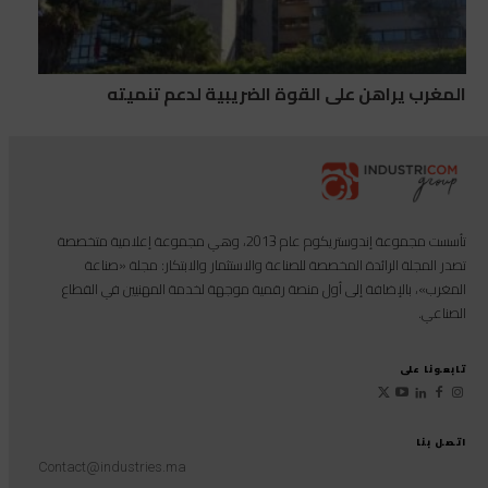
المغرب يراهن على القوة الضريبية لدعم تنميته
تأسست مجموعة إندوستريكوم عام 2013، وهي مجموعة إعلامية متخصصة
تصدر المجلة الرائدة المخصصة للصناعة والاستثمار والابتكار: مجلة «صناعة
المغرب»، بالإضافة إلى أول منصة رقمية موجهة لخدمة المهنيين في القطاع
الصناعي.
تابعونا على
اتصل بنا
Contact@industries.ma