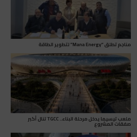
مناجم تطلق “Mana Energy” لتطوير الطاقة
ملعب تيسيما يدخل مرحلة البناء.. TGCC تنال أكبر
صفقات المشروع