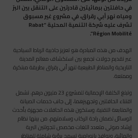
في حافلتين برمائيتين قادرتين على التنقل بين البرّ
ومياه نهر أبي رقراق، في مشروع غير مسبوق
تشرف عليه شركة التنمية المحلية “Rabat
Région Mobilité”.
الهدف من هذه المبادرة هو تعزيز جاذبية الرباط السياحية
عبر تقديم جولات تجمع بين استكشاف معالم المدينة
التاريخية والمناظر الطبيعية لنهر أبي رقراق بطريقة مبتكرة
وممتعة.
وتبلغ الكلفة الإجمالية للمشروع 23 مليون درهم، تشمل
اقتناء الحافلتين وتجهيزهما، إلى جانب خدمات الصيانة
والمتابعة التقنية. وستكون هذه الحافلات مجهزة بأحدث
الوسائل لضمان راحة الركاب وسلامتهم، من بينها نظام
إرشاد صوتي متعدد اللغات مخصص للجولتين البرية
والمائية، ونوافذ بانورامية تسمح برؤية شاملة للمناظر