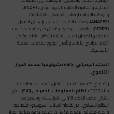
الوطنية، الصحة، والتشغيل، بالإضافة إلى السلطات
المحلية، والمبادرة الوطنية للتنمية البشرية (
INDH
)،
والوكالة الوطنية لإنعاش التشغيل والكفاءات
(
ANAPEC
)، ومكتب التكوين المهني وإنعاش الشغل
(
OFPPT
)، والتعاون الوطني. وتتدخل كل مؤسسة حسب
اختصاصها لضمان تحسين قابلية تشغيل الآباء، وضمان
التميز الدراسي للأبناء، وتأمين الولوج للخدمات الصحية
الأساسية.
الذكاء الجغرافي (SIG): تكنولوجيا لخدمة القرار
التنموي
ولتحقيق كفاءة عالية في التنزيل، تسلحت الوكالة منذ
سنة 2025 بـ
نظام المعلومات الجغرافي (SIG)
، الذي
يشكل عصب الذكاء الترابي للمؤسسة. ويسمح هذا
النظام السيادي، عبر تقاطع البيانات السوسيو-اقتصادية
والجيو-فضائية، بتقديم مؤشرات دقيقة تدعم صناعة القرار