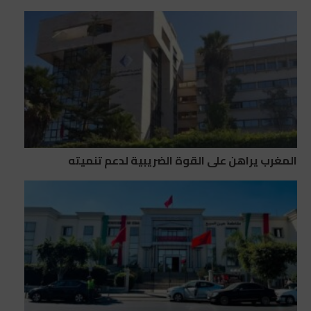
المغرب يراهن على القوة الضريبية لدعم تنميته