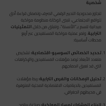
شخصية
لتجاوز محدودية التدبير الرقمي الصرف ولضمان قراءة أدق
للواقع الاجتماعي، تتبنى الوكالة منظومة مواكبة
ميدانية تتسم بـ”الأنسنة”، وتنبثق من خلال
التمثيليات
الترابية
. وتمر عملية مواكبة المستفيدين عبر أربع
محطات أساسية:
تحديد الخصائص السوسيو-اقتصادية:
تشخيص
متعدد الأبعاد لرصد مؤهلات المستفيدين والإكراهات
التي قد تعيق اندماجهم.
تحليل الإمكانات والفرص الترابية:
ربط مؤهلات
المستفيدين بالديناميات الاقتصادية المحلية المتوفرة
في محيطهم الجغرافي.
البناء المشترك لمسار المواكبة:
صياغة برنامج