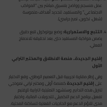
عمل منسجم وواضح بتنسيق مباشر بين “المواكب
الاجتماعي” والمستفيد، لتحديد أهداف ملموسة
(شغل، تكوين، تميز دراسي).
التتبع والاستمرارية:
وضع بروتوكول تتبع دقيق
يضمن مواكبة المستفيد حتى بعد تحقيقه للاندماج
الفعلي.
إقليم الجديدة.. منصة الانطلاق والمختبر الترابي
الأول
وفي إطار مقاربة تجريبية قبل التعميم الوطني، وقع الاختيار
على
إقليم الجديدة
كمنصة أولى ومختبر ترابي نموذجي
لتنزيل هذه التدابير. وستشهد التمثيلية الترابية للإقليم
تفعيل برنامج الدعم التكميلي للتحويلات المالية، واختبار
مدى تلاؤم الدعم مع الحاجيات الفعلية للساكنة المحلية.