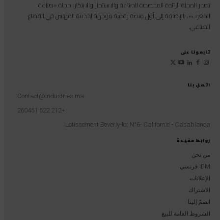
تصدر المجلة الرائدة المخصصة للصناعة والاستثمار والابتكار: مجلة «صناعة
المغرب»، بالإضافة إلى أول منصة رقمية موجهة لخدمة المهنيين في القطاع
الصناعي.
تابعونا على
اتصل بنا
Contact@industries.ma
+212 522 260451
Lotissement Beverly-lot N°6- Californie - Casablanca
روابط مفيدة
من نحن
IDM فرنسي
الإعلانات
الاشتراك
انضمّ إلينا
الشروط العامة للبيع