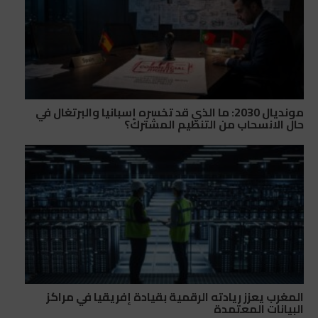
مونديال 2030: ما الذي قد تخسره إسبانيا والبرتغال في
حال الانسحاب من التنظيم المشترك؟
المغرب يعزز ريادته الرقمية بقيادة إفريقيا في مراكز
البيانات المعتمدة