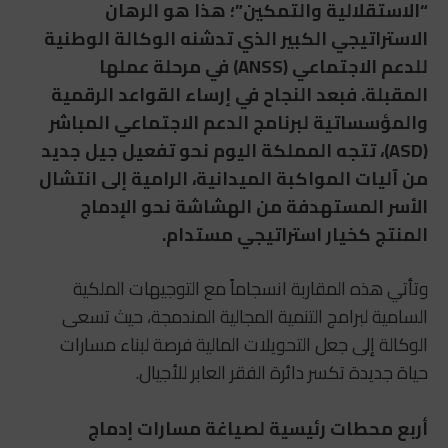
“الاستقلالية والتمكين”؛ هذا هو الرهان
الاستراتيجي الكبير الذي تدشنه الوكالة الوطنية
للدعم الاجتماعي (ANSS) في مرحلة عملها
المقبلة. فبعد النجاح في إرساء القواعد الرقمية
والمؤسساتية لبرنامج الدعم الاجتماعي المباشر
(ASD)، تتجه المملكة اليوم نحو تفعيل جيل جديد
من آليات المواكبة الميدانية، الرامية إلى انتشال
الأسر المستهدفة من الهشاشة نحو الإدماج
المنتج كخيار استراتيجي مستدام.
وتأتي هذه المقاربة انسجاماً مع التوجيهات الملكية
السامية لبرامج التنمية المجالية المندمجة، حيث تسعى
الوكالة إلى جعل التحويلات المالية فرصة لبناء مسارات
حياة جديدة تكسر دائرة الفقر العابر للأجيال.
أربع محطات رئيسية لصياغة مسارات إدماج