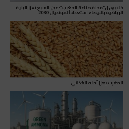
كلايبي ل”مجلة صناعة المغرب”: عين السبع تعزز البنية
الرياضية بالبيضاء استعداداً لمونديال 2030
المغرب يعزز أمنه الغذائي