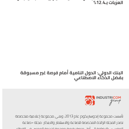
العربات بـ12.4%
البنك الدولي: الدول النامية أمام فرصة غير مسبوقة
بفضل الذكاء الاصطناعي
تأسست مجموعة إندوستريكوم عام 2013، وهي مجموعة إعلامية متخصصة
تصدر المجلة الرائدة المخصصة للصناعة والاستثمار والابتكار: مجلة «صناعة
المغرب»، بالإضافة إلى أول منصة رقمية موجهة لخدمة المهنيين في القطاع