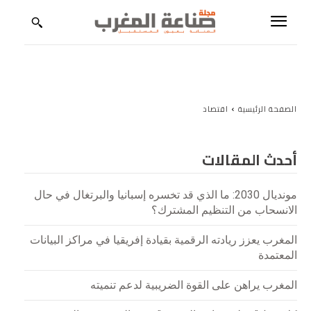
ابقَ على اطلاع بعالم الصناعة
استلم إصداراتنا، والتقارير الخاصة، والمقابلات الحصرية، والتحليلات
المعمّقة حول الصناعة والاستثمار والابتكار.
الصفحة الرئيسية
اقتصاد
عنوان البريد الإلكتروني:
أحدث المقالات
مونديال 2030: ما الذي قد تخسره إسبانيا والبرتغال في حال
الانسحاب من التنظيم المشترك؟
المغرب يعزز ريادته الرقمية بقيادة إفريقيا في مراكز البيانات
المعتمدة
المغرب يراهن على القوة الضريبية لدعم تنميته