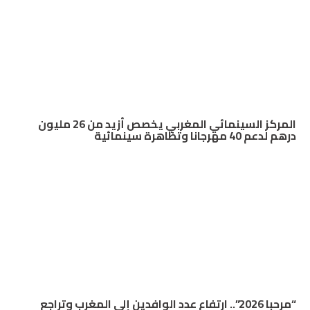
المركز السينمائي المغربي يخصص أزيد من 26 مليون
درهم لدعم 40 مهرجانا وتظاهرة سينمائية
“مرحبا 2026”.. ارتفاع عدد الوافدين إلى المغرب وتراجع