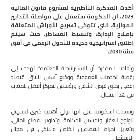
أكدت المذكرة التأطيرية لمشروع قانون المالية
2023، أن الحكومة ستعمل على مواصلة التدابير
الموازية، الني تتوخى تسريع الأوراش المتعلقة
بإصلاح الإدارة، وتبسيط المساطر، حيث سيتم
إطلاق استراتيجية جديدة للتحول الرقمي في أفق
سنة 2030.
وأفادت المذكرة أن الاستراتيجية المعتمدة تهدف إلى
رقمنة الخدمات العمومية، ووضع أسس انبثاق اقتصاد
رقمي يخلق فرص الشفل، ويؤسس لتمركز أفضل للمغرب
في هذا المجال.
وشددت الحكومة على انها تولي أهمية كبرى لتسهيل
الولوج للعقار، وتحسين الحكامة، وتطوير القطاع المالي،
وتعزيز انخراط القطاعين الخاص والبنكي في مجال
الاستثمار.