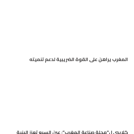
المغرب يراهن على القوة الضريبية لدعم تنميته
كلايبي ل”مجلة صناعة المغرب”: عين السبع تعزز البنية