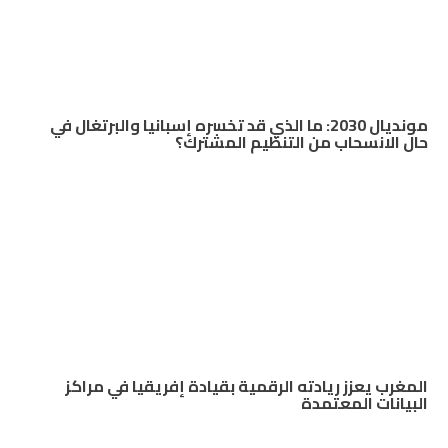
مونديال 2030: ما الذي قد تخسره إسبانيا والبرتغال في
حال الانسحاب من التنظيم المشترك؟
المغرب يعزز ريادته الرقمية بقيادة إفريقيا في مراكز
البيانات المعتمدة