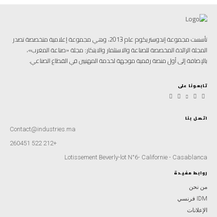
تأسست مجموعة إندوستريكوم عام 2013، وهي مجموعة إعلامية متخصصة تصدر
المجلة الرائدة المخصصة للصناعة والاستثمار والابتكار: مجلة «صناعة المغرب»،
بالإضافة إلى أول منصة رقمية موجهة لخدمة المهنيين في القطاع الصناعي.
تابعونا على
اتصل بنا
Contact@industries.ma
+212 522 260451
Lotissement Beverly-lot N°6- Californie - Casablanca
روابط مفيدة
من نحن
IDM فرنسي
الإعلانات