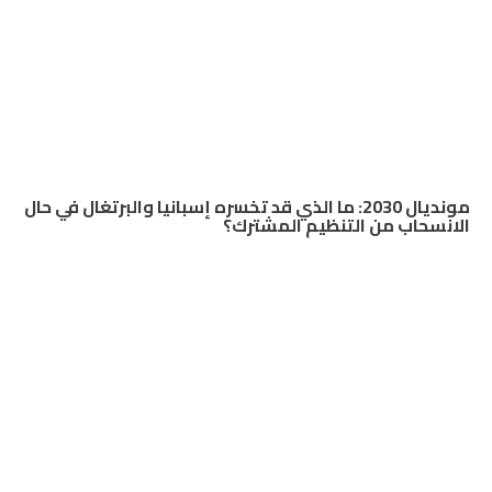
مونديال 2030: ما الذي قد تخسره إسبانيا والبرتغال في حال
الانسحاب من التنظيم المشترك؟