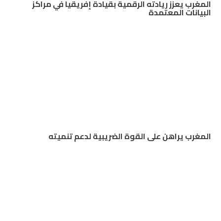
المغرب يعزز ريادته الرقمية بقيادة إفريقيا في مراكز
البيانات المعتمدة
المغرب يراهن على القوة الضريبية لدعم تنميته