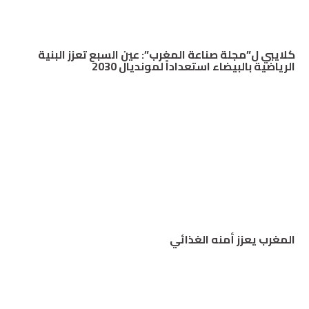
كلايبي ل”مجلة صناعة المغرب”: عين السبع تعزز البنية
الرياضية بالبيضاء استعداداً لمونديال 2030
المغرب يعزز أمنه الغذائي