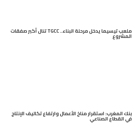
ملعب تيسيما يدخل مرحلة البناء.. TGCC تنال أكبر صفقات
المشروع
بنك المغرب: استقرار مناخ الأعمال وارتفاع تكاليف الإنتاج
في القطاع الصناعي