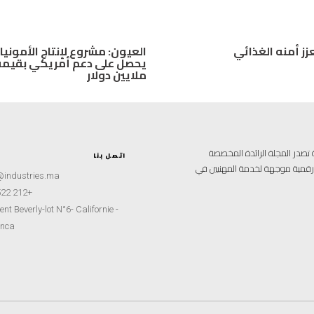
زز أمنه الغذائي
العيون: مشروع لإنتاج الأمونيا
ملايين دولار
علامية متخصصة تصدر المجلة الرائدة المخصصة
اتصل بنا
ة رقمية موجهة لخدمة المهنيين في
@industries.ma
+212 522 260451
nt Beverly-lot N°6- Californie -
nca