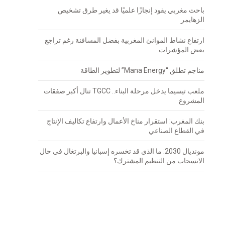
باحث مغربي يقود إنجازًا علميًا قد يغير طرق تشخيص
الزهايمر
ارتفاع نشاط الموانئ المغربية بفضل المسافنة رغم تراجع
بعض المؤشرات
مناجم تطلق “Mana Energy” لتطوير الطاقة
ملعب تيسيما يدخل مرحلة البناء.. TGCC تنال أكبر صفقات
المشروع
بنك المغرب: استقرار مناخ الأعمال وارتفاع تكاليف الإنتاج
في القطاع الصناعي
مونديال 2030: ما الذي قد تخسره إسبانيا والبرتغال في حال
الانسحاب من التنظيم المشترك؟