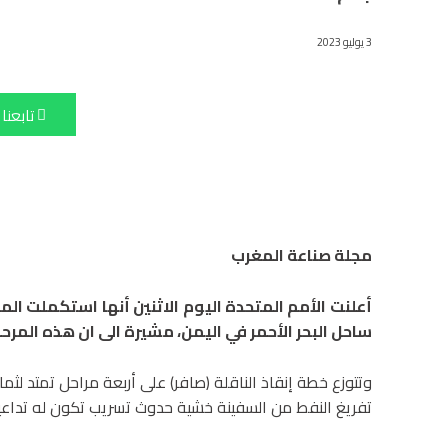
3 يوليو 2023
تابعنا
مجلة صناعة المغرب
أعلنت الأمم المتحدة اليوم الاثنين أنها استكملت المرح
ساحل البحر الأحمر في اليمن، مشيرة الى ان هذه المر
وتتوزع خطة إنقاذ الناقلة (صافر) على أربعة مراحل تمتد لثما
تفريغ النفط من السفينة خشية حدوث تسريب تكون له تداعيا