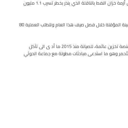
وقالت الأمم المتحدة، إنها ستحتاج إلى 144 مليون دولار لحل أزمة خزان النفط بالناقلة الذي ينذر بخطر تسرب 1.1 مليون
وستتركز المرحلة الثانية على نقل النفط من الناقلة إلى السفينة المؤقتة خلال فصل صيف هذا العام وتتطلب العملية 80
ولم تخضع السفينة التي صنعت قبل 47 عاما وت ستخدم كمنصة تخزين عائمة، للصيانة منذ 2015 ما أد ى الى تآكل
ر الأحمر وهو ما استدعى مباحثات مطولة مع جماعة الحوثي