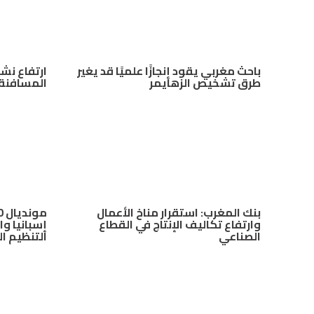
باحث مغربي يقود إنجازًا علميًا قد يغير
ارتفاع نش
طرق تشخيص الزهايمر
المسافنة 
بنك المغرب: استقرار مناخ الأعمال
وارتفاع تكاليف الإنتاج في القطاع
إسبانيا وا
الصناعي
التنظيم ا