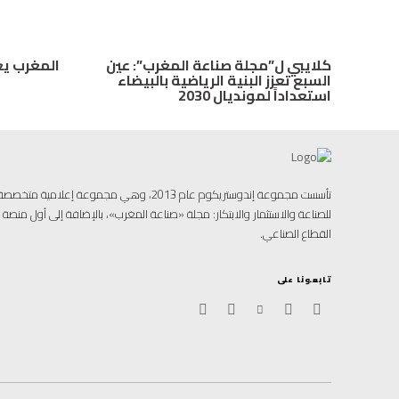
كلايبي ل”مجلة صناعة المغرب”: عين
المغرب يع
السبع تعزز البنية الرياضية بالبيضاء
استعداداً لمونديال 2030
تأسست مجموعة إندوستريكوم عام 2013، وهي مجموعة إ
للصناعة والاستثمار والابتكار: مجلة «صناعة المغرب»، بالإضافة إلى أول منص
القطاع الصناعي.
تابعونا على