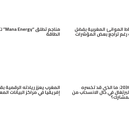
اط الموانئ المغربية بفضل
مناجم تطلق
رغم تراجع بعض المؤشرات
الطاقة
مونديال 2030: ما الذي قد تخسره
المغرب يعزز ريادته الرقمية بق
لبرتغال في حال الانسحاب من
إفريقيا في مراكز البيانات الم
لمشترك؟