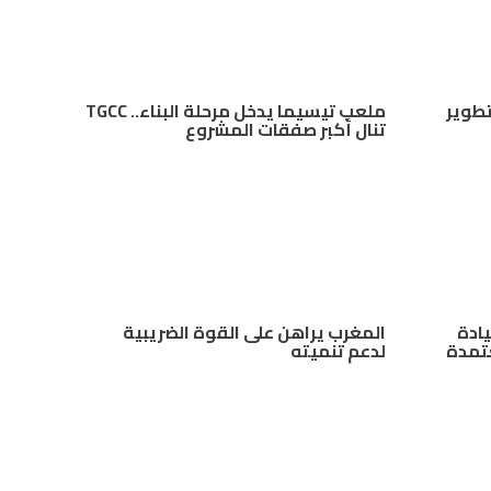
 “Mana Energy” لتطوير
ملعب تيسيما يدخل مرحلة البناء.. TGCC
تنال أكبر صفقات المشروع
يادة
المغرب يراهن على القوة الضريبية
عتمدة
لدعم تنميته