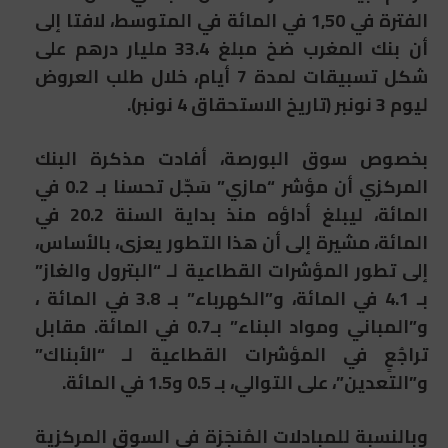
الفترة في 1,50 في المائة في المتوسط، لافتا إلى
أن بنك المغرب ضخ مبلغ 33.4 مليار درهم على
شكل تسبيقات لمدة 7 أيام، خلال طلب العروض
ليوم 3 نونبر (تاريخ الاستحقاق 4 نونبر).
بخصوص سوق البورصة، أفادت مذكرة البنك
المركزي أن مؤشر “مازي” سَجّل تحسنا بـ 0.2 في
المائة، ليبلغ أداؤه منذ بداية السنة 20.2 في
المائة، مشيرة إلى أن هذا التطور يعزى، بالأساس،
إلى تطور المؤشرات القطاعية لـ “البترول والغاز”
بـ 4.1 في المائة، و”الكهرباء” بـ 3.8 في المائة ،
و”المباني ومواد البناء” بـ0.7 في المائة. مقابل
تراجُعٍ في المؤشرات القطاعية لـ “الأبناك”
و”التعدين”، على التوالي، بـ 0.5 و1.5 في المائة.
وبالنسبة للمبادلات المُنجَزة في السوق المركزية