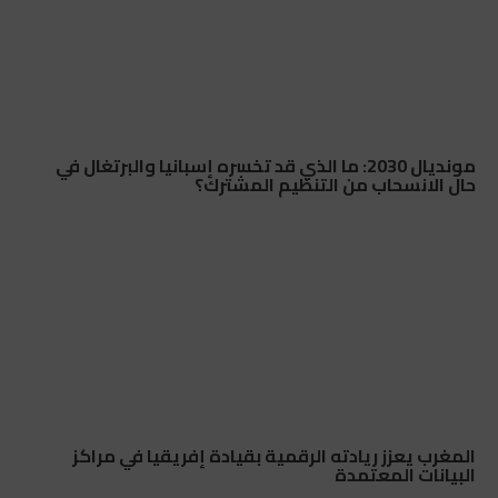
مونديال 2030: ما الذي قد تخسره إسبانيا والبرتغال في
حال الانسحاب من التنظيم المشترك؟
المغرب يعزز ريادته الرقمية بقيادة إفريقيا في مراكز
البيانات المعتمدة