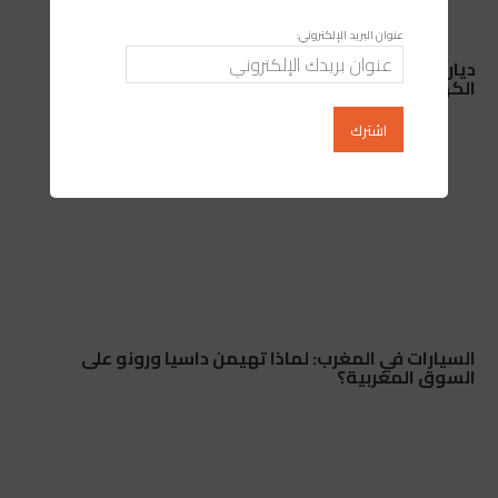
عنوان البريد الإلكتروني:
ديار الأندلس ببوسكورة… معاناة يومية مع انقطاعات
الكهرباء والماء بلا سابق إنذار
السيارات في المغرب: لماذا تهيمن داسيا ورونو على
السوق المغربية؟