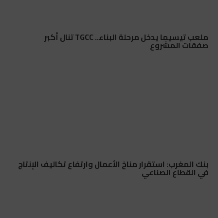
ملعب تيسيما يدخل مرحلة البناء.. TGCC تنال أكبر
صفقات المشروع
بنك المغرب: استقرار مناخ الأعمال وارتفاع تكاليف الإنتاج
في القطاع الصناعي