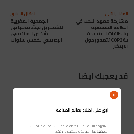
المقال التالي
المقال السابق
مشاركة معهد البحث في
الجمعية المغربية
الطاقة الشمسية
للمُصدرين تُجدّد ثقتها في
والطاقات المتجددة
شخص السنتيسي
بـCOP26 تتمحور حول
الإدريسي لخمس سنوات
الابتكار
قد يعجبك ايضا
×
ابقَ على اطلاع بعالم الصناعة
استلم إصداراتنا، والتقارير الخاصة، والمقابلات الحصرية، والتحليلات
المعمّقة حول الصناعة والاستثمار والابتكار.