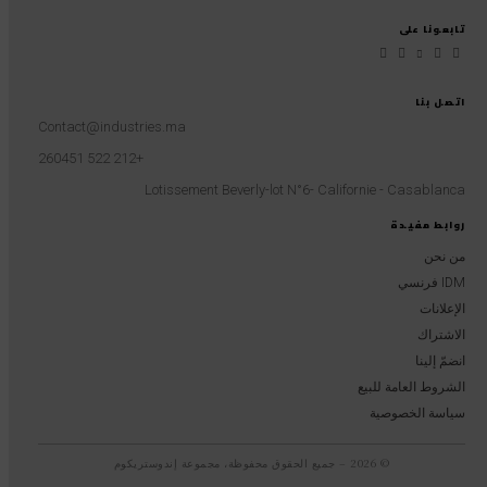
تابعونا على
اتصل بنا
Contact@industries.ma
+212 522 260451
Lotissement Beverly-lot N°6- Californie - Casablanca
روابط مفيدة
من نحن
IDM فرنسي
الإعلانات
الاشتراك
انضمّ إلينا
الشروط العامة للبيع
سياسة الخصوصية
© 2026 – جميع الحقوق محفوظة، مجموعة إندوستريكوم