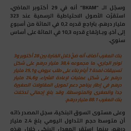
وسجّل الـ “BKAM” أنه في 29 أكتوبر الماضي،
استقرَّت الأصول الاحتياطية الرسمية عند 323
مليار درهم، بتراجع قدره 0,2 في المائة من أسبوع
إلى آخر، وبـارتفاع قدره 10,3 في المائة على أساس
سنوي.
بنك المغرب أضاف أنه ضخّ خلال الفترة بين 28 أكتوبر و3
نونبر الجاري، ما مجموعه 38,4 مليار درهم على شكل
تسبيقات لمدة 7 أيام بناء على طلب عروض، و25,1 مليار
درهم على شكل عمليات لإعادة الشراء، و24,6 مليار
درهم في إطار برنامج دعم تمويل المقاولات الصغيرة
جدا والصغرى والمتوسطة. وقد بلغ إجمالي تدخلات
بنك المغرب 88.1 مليار درهم.
وعلى مستوى السوق البنكية، سجل المصدر ذاته
أن متوسط حجم التداول اليومي بلغ 2.4 مليار
درهم، بينما استقر المعدل البنكي خلال هذه