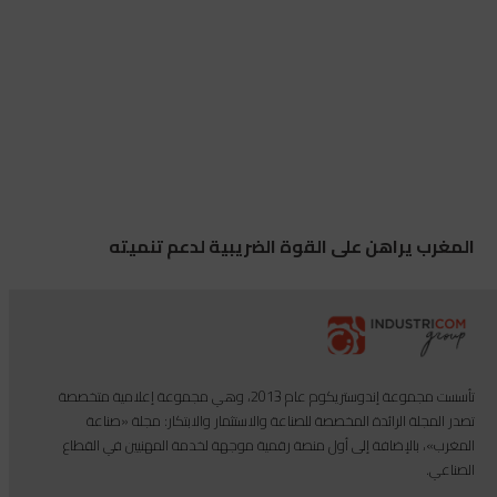
المغرب يراهن على القوة الضريبية لدعم تنميته
تأسست مجموعة إندوستريكوم عام 2013، وهي مجموعة إعلامية متخصصة
تصدر المجلة الرائدة المخصصة للصناعة والاستثمار والابتكار: مجلة «صناعة
المغرب»، بالإضافة إلى أول منصة رقمية موجهة لخدمة المهنيين في القطاع
الصناعي.