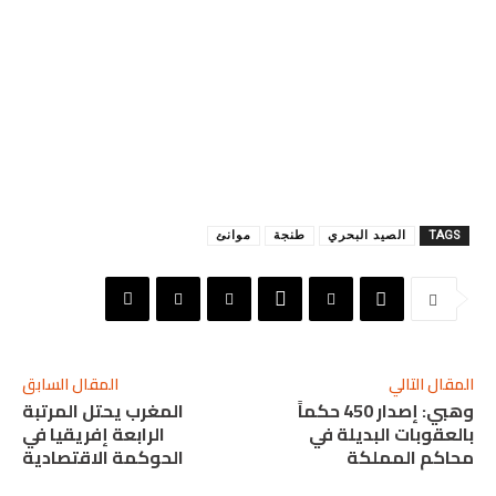
TAGS
الصيد البحري
طنجة
موانئ
المقال التالي
المقال السابق
وهبي: إصدار 450 حكماً
المغرب يحتل المرتبة
بالعقوبات البديلة في
الرابعة إفريقيا في
محاكم المملكة
الحوكمة الاقتصادية