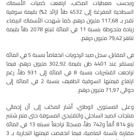
وبحسب معطيات المكتب، ارتفعت كميات الأسماك
السطحية المفرغة إلى 4532 طناً (زائد 2%) بقيمة سوقية
تقدر بـ 117,68 مليون درهم، كما شهدت الأسماك البيضاء
زيادة ملحوظة بنسبة 11 في المائة لتبلغ 2078 طناً بقيمة
تناهز 79,42 مليون درهم.
في المقابل، سجل صيد الرخويات انخفاضاً بنسبة 5 في المائة
ليستقر عند 4401 طن بقيمة 302,92 مليون درهم، فيما
تراجعت القشريات بنسبة 8 في المائة إلى 931 طناً، رغم
ارتفاع قيمتها السوقية الطفيف بنسبة 2 في المائة إلى
حوالي 71,97 مليون درهم.
وعلى المستوى الوطني، أشار المكتب إلى أن إجمالي
منتجات الصيد الساحلي والتقليدي المسوقة حتى متم شتنبر
بلغ 814 ألفاً و742 طناً، مسجلاً تراجعاً نسبته 13 في المائة
مقارنة بالسنة الماضية، فيما انخفضت قيمتها التجارية بـ 3