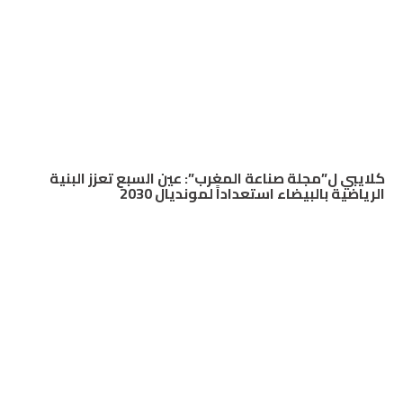
كلايبي ل”مجلة صناعة المغرب”: عين السبع تعزز البنية
الرياضية بالبيضاء استعداداً لمونديال 2030