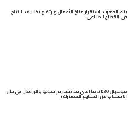
بنك المغرب: استقرار مناخ الأعمال وارتفاع تكاليف الإنتاج
في القطاع الصناعي
مونديال 2030: ما الذي قد تخسره إسبانيا والبرتغال في حال
الانسحاب من التنظيم المشترك؟