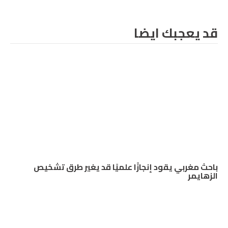
قد يعجبك ايضا
باحث مغربي يقود إنجازًا علميًا قد يغير طرق تشخيص
الزهايمر