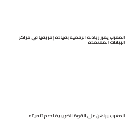
المغرب يعزز ريادته الرقمية بقيادة إفريقيا في مراكز
البيانات المعتمدة
المغرب يراهن على القوة الضريبية لدعم تنميته