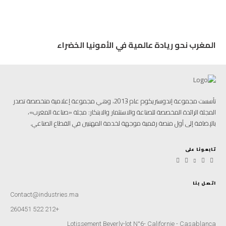
المغرب نحو ريادة عالمية في الأمونيا الخضراء
تأسست مجموعة إندوستريكوم عام 2013، وهي مجموعة إعلامية متخصصة تصدر
المجلة الرائدة المخصصة للصناعة والاستثمار والابتكار: مجلة «صناعة المغرب»،
بالإضافة إلى أول منصة رقمية موجهة لخدمة المهنيين في القطاع الصناعي.
تابعونا على
اتصل بنا
Contact@industries.ma
+212 522 260451
Lotissement Beverly-lot N°6- Californie - Casablanca