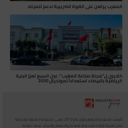
المغرب يراهن على القوة الضريبية لدعم تنميته
كلايبي ل”مجلة صناعة المغرب”: عين السبع تعزز البنية
الرياضية بالبيضاء استعداداً لمونديال 2030
تأسست مجموعة إندوستريكوم عام 2013، وهي مجموعة إعلامية متخصصة
تصدر المجلة الرائدة المخصصة للصناعة والاستثمار والابتكار: مجلة «صناعة