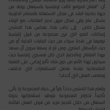
أن: “افتتاح الموقع الثالث لإنتيلسيا بالسينغال يوطد من
جهة جاذبية البلاد في مجال الاستعانة بالمصادر الخارجية
بشكل عام وفي مجال مهن تدبير العلاقات مع الزبناء
بشكل خاص. إلى جانب هذا، يعكس هذا التدشين
إمكانات النمو التي ترى مجموعة من قبيل إنتيلسيا
توفرها في بلادنا سواء من حيث البنايات التحتية أو من
حيث الرأسمال البشري. ومن ثم لا يسعنا سوى أن نسعد
بهذا الافتتاح وبالاختيار الذي كان لمسيري إنتيلسيا حيث
سيكون لهذا الأمر من دون شك تأثير إيجابي على التنمية
الاقتصادية لبلادنا بفضل الاستثمارات التي تحققت
ومناصب العمل التي أحدثت”.
ويُعتبر هذا التدشين حدثـاً بارزاً في حياة المجموعة إذ يأتي
تأكيداً لالتزام المجموعة بتوطيد استثماراتها بدولة
السنغال من خلال تقديم مزيد من فرض العمل لفائدة
الشباب السينغالي.