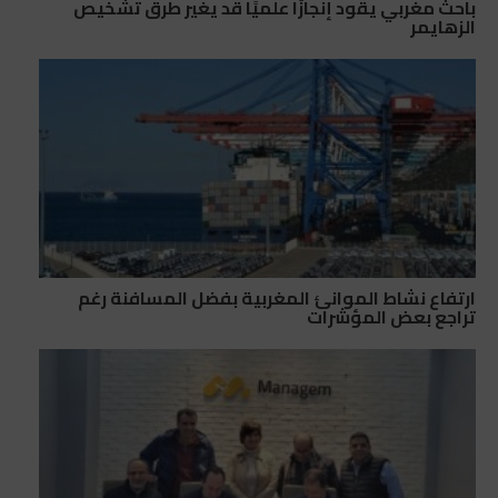
باحث مغربي يقود إنجازًا علميًا قد يغير طرق تشخيص
الزهايمر
ارتفاع نشاط الموانئ المغربية بفضل المسافنة رغم
تراجع بعض المؤشرات