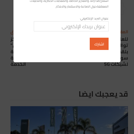
استلم إصداراتنا، والتقارير الخاصة، والمقابلات الحصرية، والتحليلات
المعمّقة حول الصناعة والاستثمار والابتكار.
عنوان البريد الإلكتروني:
المقال التالي
المقال السابق
للعام الثاني
“فيفو إنيرجي” تفتح مركز
توالياً..’إريكسون’ تفوز
الخدمات “شال هليكس”
بلقب الشركة الرائدة في
أول مركز للقرب لصيانة
سوق البنية التحتية
السيارات داخل محطة
لشبكات 5G
الخدمة
قد يعجبك ايضا