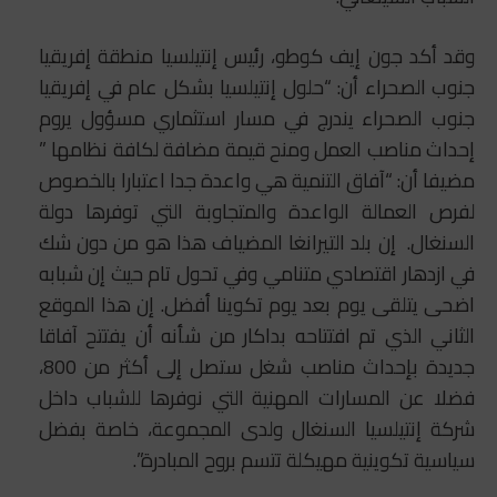
وقد أكد جون إيف كوطو، رئيس إنتيلسيا منطقة إفريقيا
جنوب الصحراء أن: “حلول إنتيلسيا بشكل عام في إفريقيا
جنوب الصحراء يندرج في مسار استثماري مسؤول يروم
إحداث مناصب العمل ومنح قيمة مضافة لكافة نظامها ”
مضيفا أن: “آفاق التنمية هي واعدة جدا اعتبارا بالخصوص
لفرص العمالة الواعدة والمتجاوبة التي توفرها دولة
السنغال. إن بلد التيرانغا المضياف هذا هو من دون شك
في ازدهار اقتصادي متنامي وفي تحول تام حيث إن شبابه
اضحى يتلقى يوم بعد يوم تكوينا أفضل. إن هذا الموقع
الثاني الذي تم افتتاحه بداكار من شأنه أن يفتتح آفاقا
جديدة بإحداث مناصب شغل ستصل إلى أكثر من 800،
فضلا عن المسارات المهنية التي نوفرها للشباب داخل
شركة إنتيلسيا السنغال ولدى المجموعة، خاصة بفضل
سياسية تكوينية مهيكلة تتسم بروح المبادرة”.