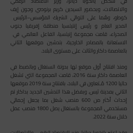
في شخص يانخوبا دياترا، وزير الاقتصاد الرقمي
والاتصالات، وبحضور السيدين كريم برنوصي وجون إيف
كوطو، وهُما على التوالي الشريك المؤسس–الرئيس
المدير العام و رئيس إنتيلسيا منطقة إفريقيا جنوب
الصحراء، قامت مجموعة إنيلسيا، الفاعل العالمي في
الاستعانة بالمصادر الخارجية، بتدشين موقعها الثاني
بالعاصمة داكار والثالث على مستوى البلاد.
ومنذ افتتاح أول موقع لها بدولة السنغال وبالضبط في
العاصمة داكار سنة 2016، قامت المجموعة التي تشغل
حاليا 1200 مُـتعاون في البلاد، بافتتاح سنة 2019 موقعها
الثاني بمدينة ثيس. وبفضل هذا التدشين الجديد بداكار تم
إحداث أكثر من 600 منصب شغل بما يجعل إجمالي
مستخدمي المجموعة بالسنغال يصل 1800 منصب عمل
خلال سنة 2022.
وقد اعتبر يانخوبا دياترا، وزير الاقتصاد الرقمي والاتصالات