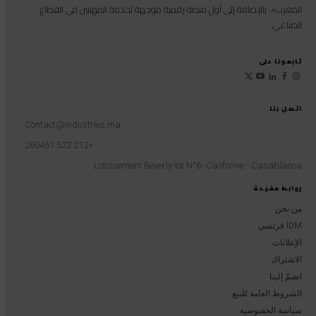
المغرب»، بالإضافة إلى أول منصة رقمية موجهة لخدمة المهنيين في القطاع
الصناعي.
تابعونا على
اتصل بنا
Contact@industries.ma
+212 522 260451
Lotissement Beverly-lot N°6- Californie - Casablanca
روابط مفيدة
من نحن
IDM فرنسي
الإعلانات
الاشتراك
انضمّ إلينا
الشروط العامة للبيع
سياسة الخصوصية