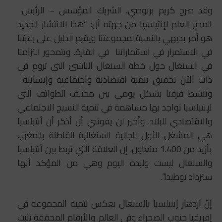
وقد صرح كريم برنوصي، الشريك المؤسس – الرئيس
المدير العام لإنتيلسيا من جهته أن: “هذا الانتشار الجديد
هو أمر بديهي بالنسبة لمجموعتنا ويقيم الدليل على رغبتنا
في الاستمرار في استثماراتنا في القارة. ويتمحور التزامنا
في السنغال حول خطة السنغال الناشئ التي تروم في
ذات الآن تحقيق تنمية اقتصادية واجتماعية وإنسانية.
وتنشط فرقنا بشكل يومي بين مختلف الطوائف التي
لإنتيلسيا تواجد بها مساهمة في تنمية النسيج الاجتماعي
والاقتصادي للبلاد. وأخير لن يفوتني أن أذكر أن أنتيلسيا
هي المشغل الأول للجالية السنغالية القاطنة بالمغرب
بأزيد من 1.400 متعاون. إن العلاقة التي تربط بين أنتيلسيا
والسنغال ليست وليدة اليوم وهي من المؤكد أنها
ستزداد توطيدا”.
إنّ ازدهار إنتيلسيا بالسنغال يعكس تنمية المجموعة في
إفريقيا جنوب الصحراء وفي العالم. والأرقام المحققة تثبت