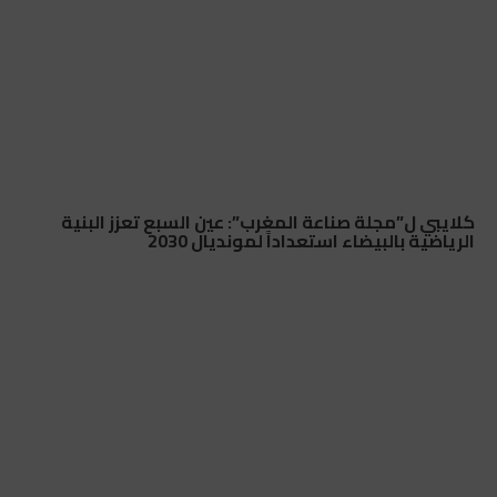
كلايبي ل”مجلة صناعة المغرب”: عين السبع تعزز البنية
الرياضية بالبيضاء استعداداً لمونديال 2030