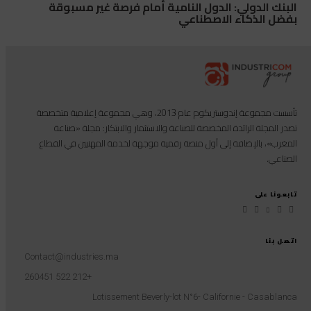
البنك الدولي: الدول النامية أمام فرصة غير مسبوقة
بفضل الذكاء الاصطناعي
تأسست مجموعة إندوستريكوم عام 2013، وهي مجموعة إعلامية متخصصة
تصدر المجلة الرائدة المخصصة للصناعة والاستثمار والابتكار: مجلة «صناعة
المغرب»، بالإضافة إلى أول منصة رقمية موجهة لخدمة المهنيين في القطاع
الصناعي.
تابعونا على
اتصل بنا
Contact@industries.ma
+212 522 260451
Lotissement Beverly-lot N°6- Californie - Casablanca