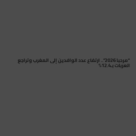
“مرحبا 2026”.. ارتفاع عدد الوافدين إلى المغرب وتراجع
العربات بـ12.4%