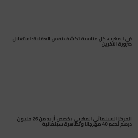
في المغرب، كل مناسبة تكشف نفس العقلية: استغلال
ضرورة الآخرين
المركز السينمائي المغربي يخصص أزيد من 26 مليون
درهم لدعم 40 مهرجانا وتظاهرة سينمائية