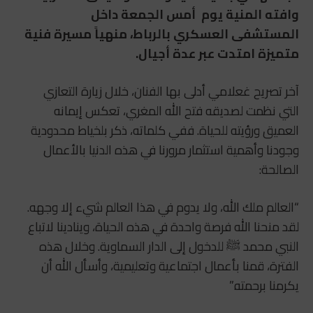
وافته المنية يوم أمس الجمعة داخل
المستشفى العسكري بالرباط، منهياً مسيرة فنية
متميزة امتدت عبر عدة أجيال.
آخر تصريح غعلامي أدلى بها الفنان، خلال زيارة التعازي
التي نظمت لصديقه فتح الله المغري، تعكس إيمانه
العميق ورؤيته للحياة. ففي كلماته، ذكر بلخياط محدودية
وجودنا وأهمية استثمار مرورنا في هذه الدنيا بالأعمال
الصالحة:
“العالم ملك الله، ولا يدوم في هذا العالم شيء إلا وجهه.
لقد منحنا الله فرصة واحدة في هذه الحياة، وينادينا لاتباع
النبي محمد ﷺ للدخول إلى الدار السماوية. وخلال هذه
الفترة، قمنا بأعمال اجتماعية وتعليمية، وأسأل الله أن
يكرمنا برحمته.”