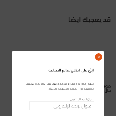
قد يعجبك ايضا
×
ابقَ على اطلاع بعالم الصناعة
استلم إصداراتنا، والتقارير الخاصة، والمقابلات الحصرية، والتحليلات
مونديال 2030: ما الذي قد تخسره إسبانيا والبرتغال في
المعمّقة حول الصناعة والاستثمار والابتكار.
حال الانسحاب من التنظيم المشترك؟
عنوان البريد الإلكتروني: