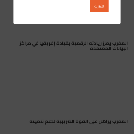
المغرب يعزز ريادته الرقمية بقيادة إفريقيا في مراكز
البيانات المعتمدة
المغرب يراهن على القوة الضريبية لدعم تنميته