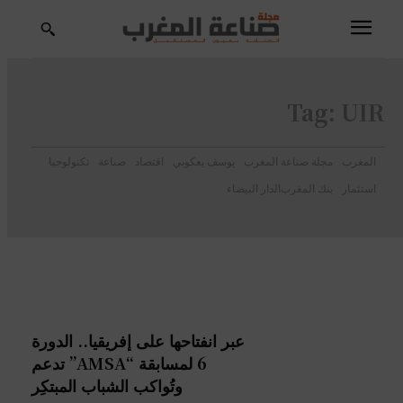
Tag:
UIR
المغرب
مجلة صناعة المغرب
يوسف يعكوبي
اقتصاد
صناعة
تكنولوجيا
استثمار
بنك المغرب
الدار البيضاء
عبر انفتاحها على إفريقيا.. الدورة
6 لمسابقة “AMSA” تدعم
وتُواكب الشباب المبتكِر