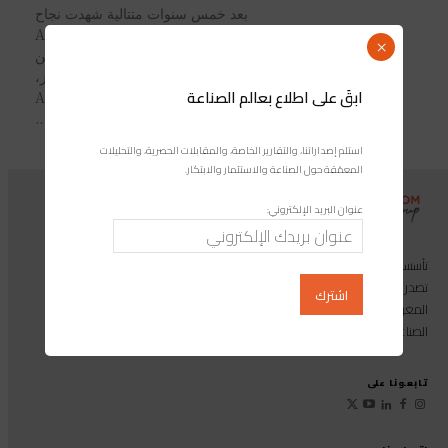
بعد خمس سنوات متتالية شهدت نجاح
الدورات السابقة، أعلنت ALTEN
×
DELIVERY CENTER MAROC عن
إطلاق الدورة السادسة من حَدثها البارز،
ابقَ على اطلاع بعالم الصناعة
مسابقة (ALTEN MOROCCO
SOFTWARE...
استلم إصداراتنا، والتقارير الخاصة، والمقابلات الحصرية، والتحليلات
المعمّقة حول الصناعة والاستثمار والابتكار.
عنوان البريد الإلكتروني:
تأسست مجموعة إندوستريكوم عام 2013، وهي مجموعة إعلامية متخصصة
تصدر المجلة الرائدة المخصصة للصناعة والاستثمار والابتكار: مجلة «صناعة
المغرب»، بالإضافة إلى أول منصة رقمية موجهة لخدمة المهنيين في القطاع
الصناعي.
تابعونا على