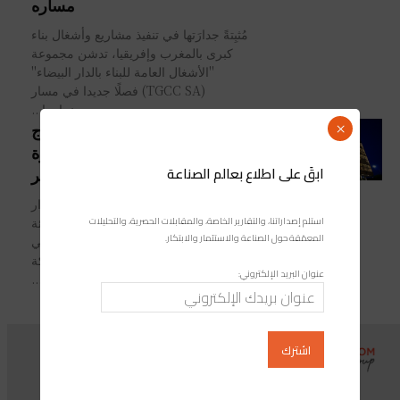
مساره
مُثبِتةً جدارَتها في تنفيذ مشاريع وأشغال بناء
كبرى بالمغرب وإفريقيا، تدشن مجموعة
"الأشغال العامة للبناء بالدار البيضاء"
(TGCC SA) فصلًا جديدا في مسار
نجاحها...
الـAMMC تؤشِّر على إدراج
×
شركة TGCC في البورصة وفترة
ابقَ على اطلاع بعالم الصناعة
الاكتتاب تمتد إلى 3 دجنبر
حَصَلت شركة "الأشغال العامة للبناء بالدار
استلم إصداراتنا، والتقارير الخاصة، والمقابلات الحصرية، والتحليلات
البيضاء" (TGCC SA)، على تأشيرة الهيئة
المعمّقة حول الصناعة والاستثمار والابتكار.
المغربية لسوق الرساميل؛ قصد إدراجها في
بورصة الدار البيضاء. وأوضح بلاغ للشركة
عنوان البريد الإلكتروني:
أن...