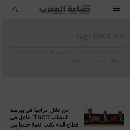
Tag:
TGCC SA
المغرب
مجلة صناعة المغرب
يوسف يعكوبي
اقتصاد
صناعة
تكنولوجيا
استثمار
بنك المغرب
الدار البيضاء
من خلال إدراجها في بورصة
البيضاء..”TGCC” فاعل في
قطاع البناء يكتب فصلا جديدا من