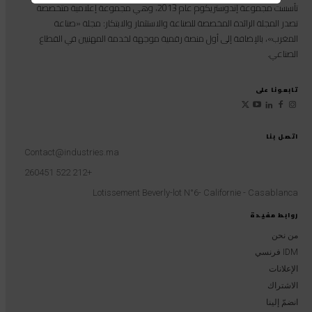
تأسست مجموعة إندوستريكوم عام 2013، وهي مجموعة إعلامية متخصصة
تصدر المجلة الرائدة المخصصة للصناعة والاستثمار والابتكار: مجلة «صناعة
المغرب»، بالإضافة إلى أول منصة رقمية موجهة لخدمة المهنيين في القطاع
الصناعي.
تابعونا على
اتصل بنا
Contact@industries.ma
+212 522 260451
Lotissement Beverly-lot N°6- Californie - Casablanca
روابط مفيدة
من نحن
IDM فرنسي
الإعلانات
الاشتراك
انضمّ إلينا