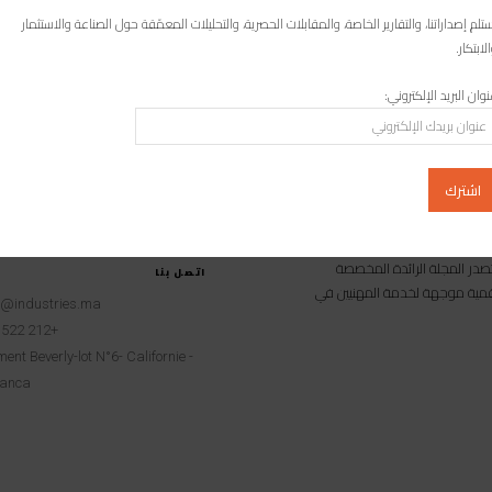
Carton-GPC تؤكد امتياز أخلاقياتها
تلم إصداراتنا، والتقارير الخاصة، والمقابلات الحصرية، والتحليلات المعمّقة حول الصناعة والاستثمار
في إطار سياستها الاجتماعية والمجتمعية، إجتازت-Papier et Carton GPC بنجاح
لابتكار.
إفتحاص موقعها بالمُحمدية، تدقيق SMETA ( Sedex Members Ethical Trade
Audit, تدقيق التجارة الأخلاقي...
وان البريد الإلكتروني:
امية متخصصة تصدر المجلة الرائدة المخصصة
اتصل بنا
 رقمية موجهة لخدمة المهنيين في
t@industries.ma
+212 522 260451
ent Beverly-lot N°6- Californie -
anca