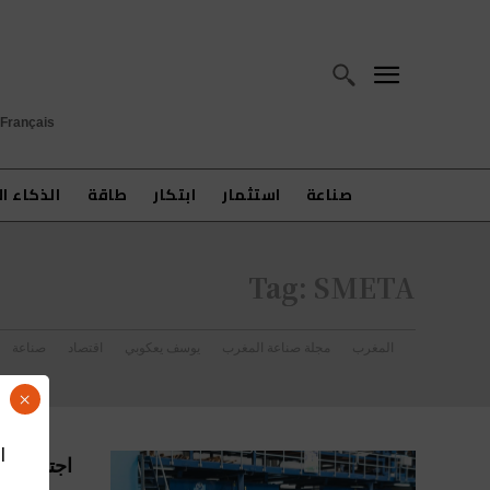
Français
صناعة
استثمار
ابتكار
طاقة
الذكاء ا
Tag:
SMETA
المغرب
مجلة صناعة المغرب
يوسف يعكوبي
اقتصاد
صناعة
×
ا