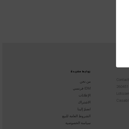
روابط مفيدة
Contac
من نحن
IDM فرنسي
Lotissem
الإعلانات
Casabl
الاشتراك
انضمّ إلينا
الشروط العامة للبيع
سياسة الخصوصية