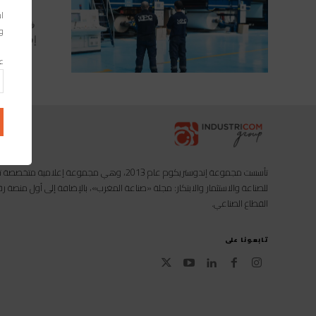
اس
وا
عن
تأسست مجموعة إندوستريكوم عام 2013، وهي مجموعة إعل
للصناعة والاستثمار والابتكار: مجلة «صناعة المغرب»، بالإضافة إلى أول منصة
القطاع الصناعي.
تابعونا على