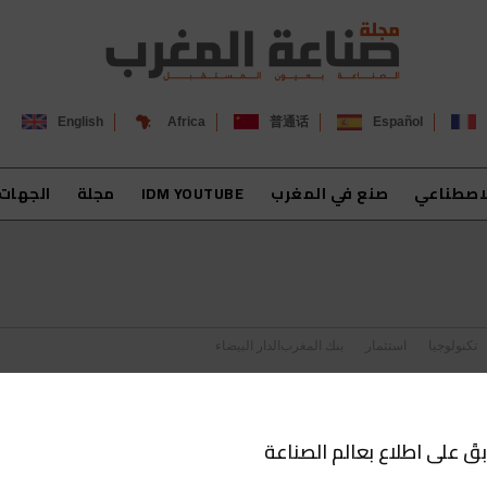
English
Africa
普通话
Español
لاصطناعي
صنع في المغرب
IDM YOUTUBE
مجلة
الجهات
تكنولوجيا
استثمار
بنك المغرب
الدار البيضاء
بقَ على اطلاع بعالم الصناعة
اجتازت بنجاح افتحاص SMETA للمرة 4 توالياً.. شركة Papier et