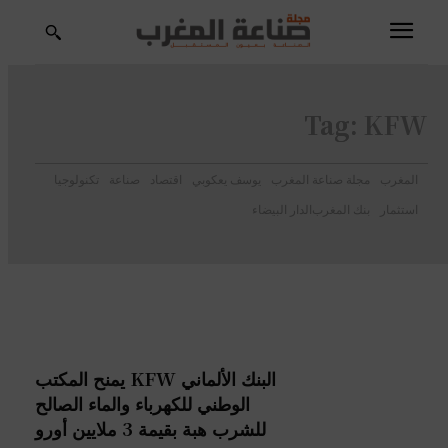
Tag:
KFW
المغرب
مجلة صناعة المغرب
يوسف يعكوبي
اقتصاد
صناعة
تكنولوجيا
استثمار
بنك المغرب
الدار البيضاء
البنك الألماني KFW يمنح المكتب
الوطني للكهرباء والماء الصالح
للشرب هبة بقيمة 3 ملايين أورو