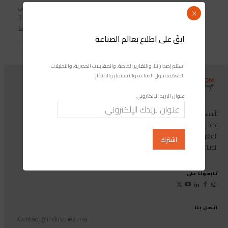
منح البنك الألماني KFW المكتب الوطني
×
للكهرباء والماء الصالح للشرب هبة بقيمة 3
ملايين أورو مخصصة لتمويل الدعم المرتبط
ابقَ على اطلاع بعالم الصناعة
"بالتدابير المواكبة". وقد تم التوقيع على...
استلم إصداراتنا، والتقارير الخاصة، والمقابلات الحصرية، والتحليلات
المعمّقة حول الصناعة والاستثمار والابتكار.
عنوان البريد الإلكتروني:
تأسست مجموعة إندوستريكوم عام 2013، وهي مجموعة إعلامية متخصصة
تصدر المجلة الرائدة المخصصة للصناعة والاستثمار والابتكار: مجلة «صناعة
المغرب»، بالإضافة إلى أول منصة رقمية موجهة لخدمة المهنيين في القطاع
الصناعي.
تابعونا على
اتصل بنا
Contact@industries.ma