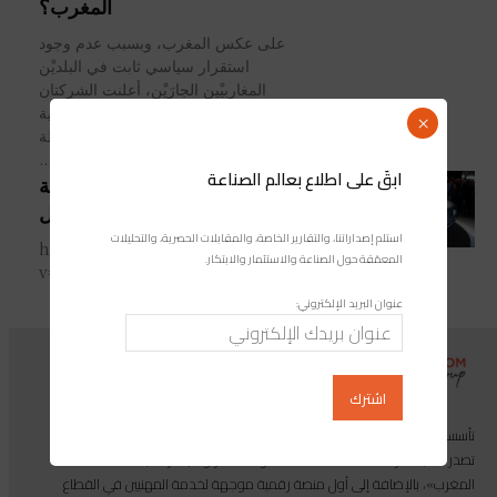
المغرب؟
على عكس المغرب، وبسبب عدم وجود
استقرار سياسي ثابت في البلديْن
المغاربيْين الجارَيْن، أعلنت الشركتان
العالمِيّتان؛ يازاكي اليابانية وهيونداي الكورية
×
الجنوبية، عن نقل مشاريعهما المرتبطة
بقطاع صناعة السيارات في...
ابقَ على اطلاع بعالم الصناعة
هيونداي تدهش عشاقها برباعية
دفع لم تطرح مثلها من قبل
استلم إصداراتنا، والتقارير الخاصة، والمقابلات الحصرية، والتحليلات
https://www.youtube.com/watch?
المعمّقة حول الصناعة والاستثمار والابتكار.
v=-TPIRFlJ2VI
عنوان البريد الإلكتروني:
تأسست مجموعة إندوستريكوم عام 2013، وهي مجموعة إعلامية متخصصة
تصدر المجلة الرائدة المخصصة للصناعة والاستثمار والابتكار: مجلة «صناعة
المغرب»، بالإضافة إلى أول منصة رقمية موجهة لخدمة المهنيين في القطاع