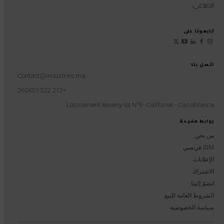
الصناعي.
تابعونا على
اتصل بنا
Contact@industries.ma
+212 522 260451
Lotissement Beverly-lot N°6- Californie - Casablanca
روابط مفيدة
من نحن
IDM فرنسي
الإعلانات
الاشتراك
انضمّ إلينا
الشروط العامة للبيع
سياسة الخصوصية