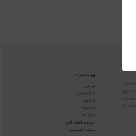
روابط مفيدة
Contac
من نحن
IDM فرنسي
Lotissem
الإعلانات
Casabl
الاشتراك
انضمّ إلينا
الشروط العامة للبيع
سياسة الخصوصية