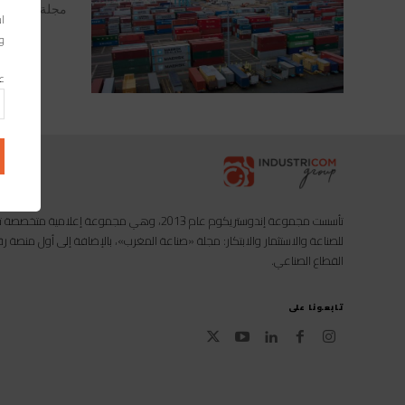
اس
وا
عن
تأسست مجموعة إندوستريكوم عام 2013، وهي مجموعة إعل
للصناعة والاستثمار والابتكار: مجلة «صناعة المغرب»، بالإضافة إلى أول منصة
القطاع الصناعي.
تابعونا على