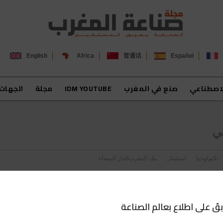
English
Africa
普通话
Español
لاصطناعي
صنع في المغرب
IDM YOUTUBE
مجلة
الجهات
تكنولوجيا
استثمار
بنك المغرب
الدار البيضاء
بقَ على اطلاع بعالم الصناعة
ري بنسبة 48,7 في المائة عند متم يونيو الماضي