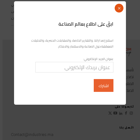
وافقَ المجلس الإداري للبنك الإفريقي
×
للتنمية BAD، المنعقد أمس الأربعاء، على
منح قرضٍ للمغرب تفوق قيمته 114 مليون
ابقَ على اطلاع بعالم الصناعة
أورو، سيُوَجَّه لتمويل برنامج دعم التنمية...
استلم إصداراتنا، والتقارير الخاصة، والمقابلات الحصرية، والتحليلات
المعمّقة حول الصناعة والاستثمار والابتكار.
عنوان البريد الإلكتروني:
تأسست مجموعة إندوستريكوم عام 2013، وهي مجموعة إعلامية متخصصة
تصدر المجلة الرائدة المخصصة للصناعة والاستثمار والابتكار: مجلة «صناعة
المغرب»، بالإضافة إلى أول منصة رقمية موجهة لخدمة المهنيين في القطاع
الصناعي.
تابعونا على
اتصل بنا
Contact@industries.ma