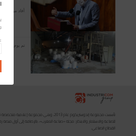
ا
أفاد مولاي حفي
بالرباط، بأ
اس
وا
عن
أولاد زيا
تأسست مجموعة إندوستريكوم عام 2013، وهي مجموعة إعل
للصناعة والاستثمار والابتكار: مجلة «صناعة المغرب»، بالإضافة إلى أول منصة
القطاع الصناعي.