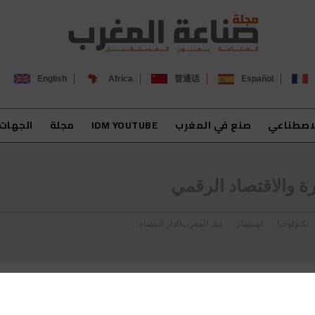
English
Africa
普通话
Español
لاصطناعي
صنع في المغرب
IDM YOUTUBE
مجلة
الجهات
رة والاقتصاد الرقمي
تكنولوجيا
استثمار
بنك المغرب
الدار البيضاء
الوزير العلمي: قطاع الصناعة استعاد 93 بالمائة من مناصب الشغل