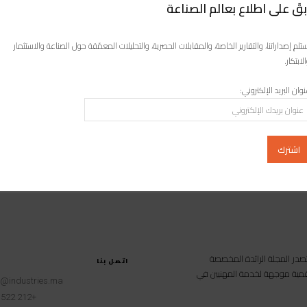
خلال يوليوز الماضي
بقَ على اطلاع بعالم الصناعة
ظ العلمي، وزير الصناعة والتجارة والاقتصاد الأخضر والرقمي، يوم الاثنين
ن قطاع الصناعة استعاد 93 بالمائة من مناصب الشغل خلال يوليوز...
تلم إصداراتنا، والتقارير الخاصة، والمقابلات الحصرية، والتحليلات المعمّقة حول الصناعة والاستثمار
لابتكار.
برشيد: ضبط مستودع لإنتاج الأكياس البلاستيكية الممنوعة
وان البريد الإلكتروني:
تم يوم الجمعة المنصرم 29 يونيو اكتشاف مستودع بدوار أولاد بن اعمر بالجماعة الترابية
ن يُستغل في صناعة الأكياس البلاستيكية الممنوعة. وحسب بلاغ لوزارة...
امية متخصصة تصدر المجلة الرائدة المخصصة
اتصل بنا
 رقمية موجهة لخدمة المهنيين في
t@industries.ma
+212 522 260451