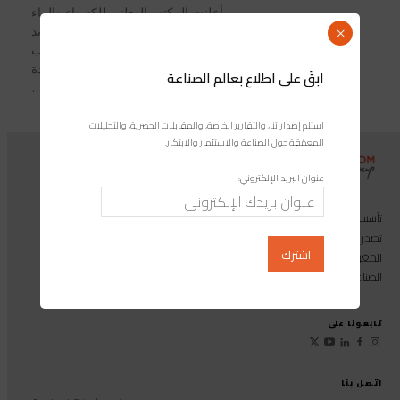
أعلنت المكتب الوطني للكهرباء والماء
الصالح للشرب، عبر مديرية التزويد
×
والصفقات (قطاع الماء)، عن إطلاق طلب
عروض دولي يهم تقديم خدمات المساعدة
ابقَ على اطلاع بعالم الصناعة
التقنية لمواكبة...
استلم إصداراتنا، والتقارير الخاصة، والمقابلات الحصرية، والتحليلات
المعمّقة حول الصناعة والاستثمار والابتكار.
عنوان البريد الإلكتروني:
تأسست مجموعة إندوستريكوم عام 2013، وهي مجموعة إعلامية متخصصة
تصدر المجلة الرائدة المخصصة للصناعة والاستثمار والابتكار: مجلة «صناعة
المغرب»، بالإضافة إلى أول منصة رقمية موجهة لخدمة المهنيين في القطاع
الصناعي.
تابعونا على
اتصل بنا