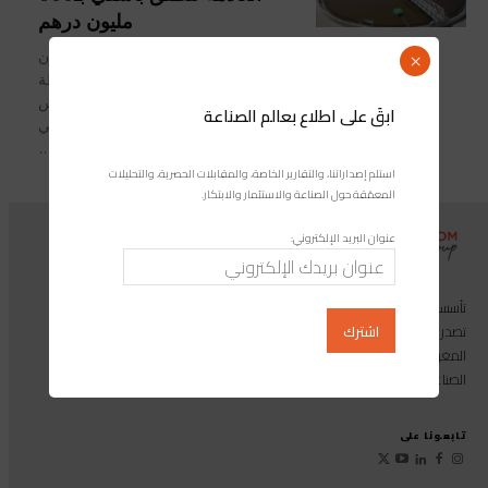
مليون درهم
بغلافٍ مالي يفوق 600 مليون
×
درهم؛ أعطِيَت انطلاقة أشغال إنجاز محطة
لمعالجة المياه العادمة بآسفي، يوم أمس
ابقَ على اطلاع بعالم الصناعة
الأربعاء 09 دجنبر 2021. هذه المحطة، التي
تأتي في...
استلم إصداراتنا، والتقارير الخاصة، والمقابلات الحصرية، والتحليلات
المعمّقة حول الصناعة والاستثمار والابتكار.
عنوان البريد الإلكتروني:
تأسست مجموعة إندوستريكوم عام 2013، وهي مجموعة إعلامية متخصصة
تصدر المجلة الرائدة المخصصة للصناعة والاستثمار والابتكار: مجلة «صناعة
المغرب»، بالإضافة إلى أول منصة رقمية موجهة لخدمة المهنيين في القطاع
الصناعي.
تابعونا على