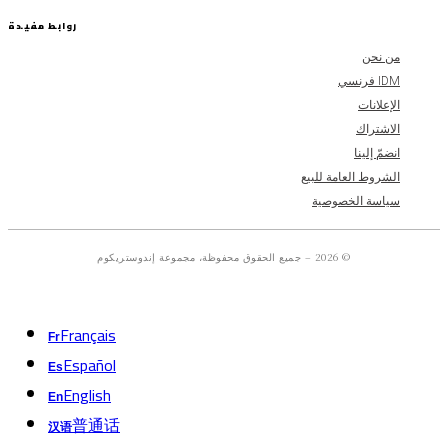
روابط مفيدة
من نحن
IDM فرنسي
الإعلانات
الاشتراك
انضمّ إلينا
الشروط العامة للبيع
سياسة الخصوصية
© 2026 – جميع الحقوق محفوظة، مجموعة إندوستريكوم
Français
Fr
Español
Es
English
En
普通话
汉语