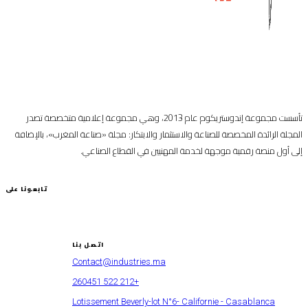
تأسست مجموعة إندوستريكوم عام 2013، وهي مجموعة إعلامية متخصصة تصدر
المجلة الرائدة المخصصة للصناعة والاستثمار والابتكار: مجلة «صناعة المغرب»، بالإضافة
إلى أول منصة رقمية موجهة لخدمة المهنيين في القطاع الصناعي.
تابعونا على
اتصل بنا
Contact@industries.ma
+212 522 260451
Lotissement Beverly-lot N°6- Californie - Casablanca