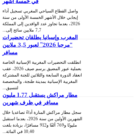
في خمسة أشهر
واصل القطاع السياحي المغربي تسجيل أداء
إيجابي خلال الأشهر الخمسة الأولى من سنة
2026، بعدما تجاوز عدد الوافدين إلى المملكة
7,7 ملايين سائح إلى...
المغرب وإسبانيا يطلقان تحضيرات
“مرحبا 2026” لعبور 3,5 ملايين
مسافر
انطلقت التحضيرات المغربية الإسبانية الخاصة
بعملية عبور المضيق برسم صيف 2026، عقب
انعقاد الدورة السابعة والثلاثين للجنة المشتركة
المغربية الإسبانية بمدينة طنجة، والمخصصة
لتنسيق...
مطار مراكش يستقبل 1.77 مليون
مسافر في ظرف شهرين
سجل مطار مراكش المنارة أداءً تصاعديا خلال
الشهرين الأولين من سنة 2026، بعدما استقبل
مليونًا و769 ألفًا و912 مسافرًا، بزيادة بلغت
10,40 في المائة...