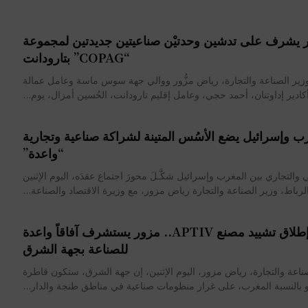
 يشرف على تدشين وحدتيْن صناعيتين جديدتين لمجموعة
“COPAG” بتارودانت
ير الصناعة والتجارة، رياض مزُّور ووالي جهة سوس ماسة وعامل عمالة
كادير إداوتنان، أحمد حجي، وعامل إقليم تارودانت، الحُسين أمزال، يوم...
ب وإسرائيل يضع الأسُس المتينة لشراكة صناعية وتجارية
“واعدة”
 والتجاري بين المغرب وإسرائيل شكَّـلَ محورَ اجتماع عقدَه، اليوم الإثنين
بعد إطلاق تشييد مصنع APTIV.. مزور يستشرف آفاقاً واعدة
للصناعة بجهة الشرق
ناعة والتجارة، رياض مزور، اليوم الإثنين، إن جهة الشرق، ستكون قاطرة
و بالنسبة المغرب، على غرار منظومات صناعية في مناطق طنجة والدار...