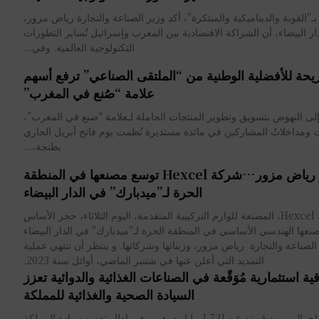
ها بـ"القوية والديناميكية والمبتكرة"، أكد وزير الصناعة والتجارة رياض مزور،
لدار البيضاء، أن الشراكة الاقتصادية بين المغرب وإسرائيل تُساير التطورات
التكنولوجية العالمية. وفي...
حة للأفضلية الوطنية من “الملتقى الصناعي” ترفع أسهم
علامة “صُنع في المغرب”
لى النهوض بتسويق وتطوير المنتجات الحاملة لـعلامة “صنع في المغرب”،
صوات ومداخلاتُ المشاركين في مائدة مستديرة نُظمت يوم فاتح أبريل الجاري
بطنجة،...
بحضور رياض مزور…شركة Hexcel توسع مصنعها في المنطقة
الحرة لـ”ميدبارك” في الدار البيضاء
وضعت شركة Hexcel، المصنعة للوازم التركيبية المتقدمة، اليوم الثلاثاء، حجر الأساس
نعها الهندسي الأساسي في المنطقة الحرة لـ"ميدبارك" في الدار البيضاء
بحضور، وزير الصناعة والتجارة رياض مزور، وزبنائها وشركائها. و ينتظر أن تنتهي عملية
التمديد التي أعلن عنها في شتنبر الماضي، أوائل سنة 2023.
فاقية استثمارية مُوَقّعة في الصناعات الغذائية والدوائية تعزز
السيادة الصحية والغذائية للمملكة
باستثمار إجمالي يزيد قيمته عن 1,731 مليار درهم، وفي إطار تعزيز سيادة المملكة