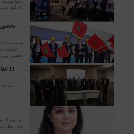
دعوةٌ صريحة إ
حَمَلَتْها أ
لتوسعة مص
13 ات
ا
تم اليوم الأر
خلال حفل تدش