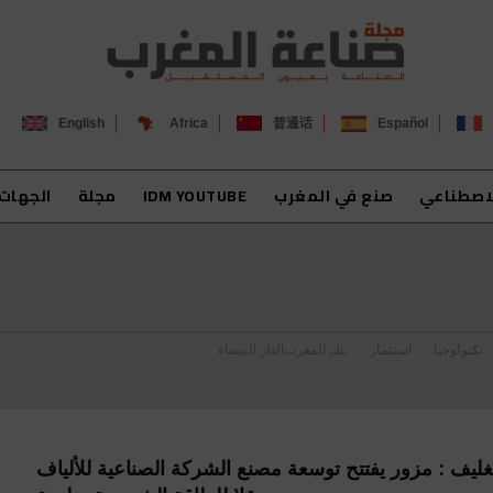
English
Africa
普通话
Español
لاصطناعي
صنع في المغرب
IDM YOUTUBE
مجلة
الجهات
تكنولوجيا
استثمار
بنك المغرب
الدار البيضاء
غليف : مزور يفتتح توسعة مصنع الشركة الصناعية للألياف