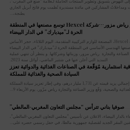
لى النهوض بتسويق وتطوير المنتجات الحاملة لـعلامة “صنع في المغرب”،
صوات ومداخلاتُ المشاركين في مائدة مستديرة نُظمت يوم فاتح أبريل الجاري
بطنجة،...
بحضور رياض مزور…شركة Hexcel توسع مصنعها في المنطقة
الحرة لـ”ميدبارك” في الدار البيضاء
وضعت شركة Hexcel، المصنعة للوازم التركيبية المتقدمة، اليوم الثلاثاء، حجر الأساس
نعها الهندسي الأساسي في المنطقة الحرة لـ"ميدبارك" في الدار البيضاء
بحضور، وزير الصناعة والتجارة رياض مزور، وزبنائها وشركائها. و ينتظر أن تنتهي عملية
التمديد التي أعلن عنها في شتنبر الماضي، أوائل سنة 2023.
فاقية استثمارية مُوَقّعة في الصناعات الغذائية والدوائية تعزز
السيادة الصحية والغذائية للمملكة
باستثمار إجمالي يزيد قيمته عن 1,731 مليار درهم، وفي إطار تعزيز سيادة المملكة
لغذائية والصحية، وَقّع وزير الصناعة والتجارة رياض مزّور، يوم الأربعاء 9...
صوفيا بناني تترأس “مجلس التعاون المغربي-المالطي”
بعاء بالدار البيضاء، الاعلان عن تأسيس "مجلس التعاون المغربي-المالطي"،
ين المقر الجديد لقنصلية جمهورية مالطا، في حفل رسمي حضره على...