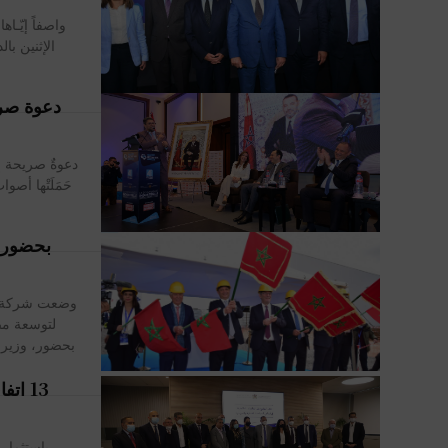
واصفاً إيّـا
الإثنين با
دعوة صري
دعوةٌ صريحة إ
حَمَلَتْها أ
لتوسعة مص
13 ات