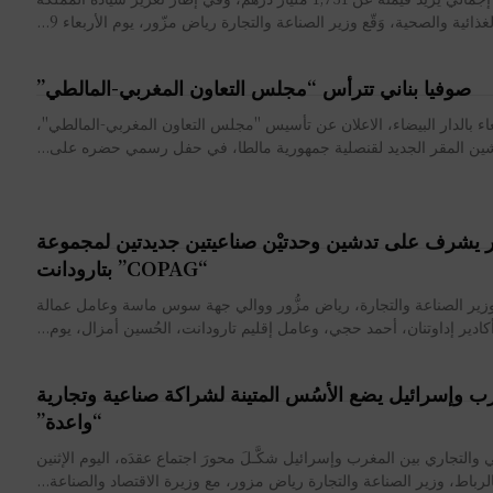
لغذائية والصحية، وَقّع وزير الصناعة والتجارة رياض مزّور، يوم الأربعاء 9...
صوفيا بناني تترأس “مجلس التعاون المغربي-المالطي”
بعاء بالدار البيضاء، الاعلان عن تأسيس "مجلس التعاون المغربي-المالطي"،
ين المقر الجديد لقنصلية جمهورية مالطا، في حفل رسمي حضره على...
 يشرف على تدشين وحدتيْن صناعيتين جديدتين لمجموعة
“COPAG” بتارودانت
ير الصناعة والتجارة، رياض مزُّور ووالي جهة سوس ماسة وعامل عمالة
كادير إداوتنان، أحمد حجي، وعامل إقليم تارودانت، الحُسين أمزال، يوم...
ب وإسرائيل يضع الأسُس المتينة لشراكة صناعية وتجارية
“واعدة”
 والتجاري بين المغرب وإسرائيل شكَّـلَ محورَ اجتماع عقدَه، اليوم الإثنين