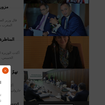
قال وزير الص
المغرب من
المناظرة
أكدت الوزيرة ا
الخميس، با
×
ا
أكد الوزير
جازولي، أن لجنة
اس
وا