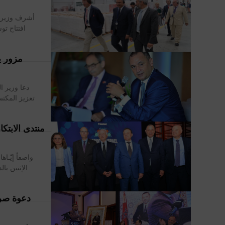
أشرف وزير ا
افتتاح توسعة الشرك
مزور ي
تعزيز المكتس
منتدى الابتك
واصفاً إيّـا
الإثنين با
دعوة صري