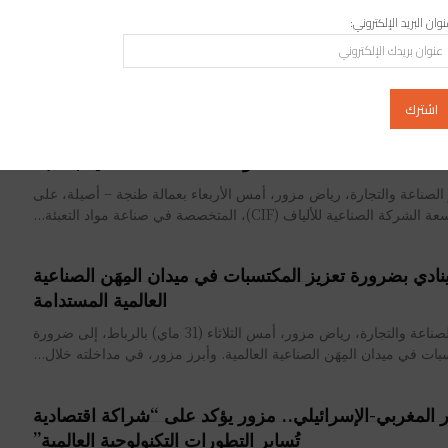
بتعاون مع مقاولة مغربية ناشئة
وان البريد الإلكتروني:
FreshTra أول منصة رقمية تعاونية تجمع كل الفاعلين في سلسلة اللوجيستيك، وذلك
م أحدث التكنولوجيات اللتي تسمح برؤية شاملة في زمن حقيقي على كل
السلسلة.
غليف : مزور يفتتح توسعة مصنع الشركة الصناعية للألياف
وحقلا للطاقة الشمسية بطنجة
لصناعة والتجارة، رياض مزور، أمس الأربعاء بعمالة طنجة – أصيلة، على
ة الصناعية للألياف (CIF)، المتخصصة في صناعة مواد التعبئة...
نادي بضرورة تعزيز المكتسبات في ميدان المِهَن الصناعية
العالمية المستدامة
دعا وزير الصناعة والتجارة، رياض مزور، أمس الثلاثاء (31 ماي) بالرباط، إلى ضرورة
بات في ميدان المِهَن الصناعية العالمية. وأبرز مزور، في مداخلته خلال...
ار المغربي-الإسرائيلي.. مزور يؤكد على “شراكة اقتصادية
تُساير التطورات التكنولوجية العالمية”