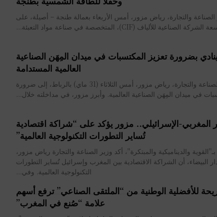
وحقلا للطاقة الشمسية بطنجة
لصناعة والتجارة، رياض مزور، أمس الأربعاء بعمالة طنجة – أصيلة، على
ة الصناعية للألياف (CIF)، المتخصصة في صناعة مواد التعبئة...
نادي بضرورة تعزيز المكتسبات في ميدان المِهَن الصناعية
العالمية المستدامة
دعا وزير الصناعة والتجارة، رياض مزور، أمس الثلاثاء (31 ماي) بالرباط، إلى ضرورة
بات في ميدان المِهَن الصناعية العالمية. وأبرز مزور، في مداخلته خلال...
ار المغربي-الإسرائيلي.. مزور يؤكد على “شراكة اقتصادية
تُساير التطورات التكنولوجية العالمية”
ها بـ"القوية والديناميكية والمبتكرة"، أكد وزير الصناعة والتجارة رياض مزور،
لدار البيضاء، أن الشراكة الاقتصادية بين المغرب وإسرائيل تُساير التطورات
التكنولوجية العالمية. وفي...
حة للأفضلية الوطنية من “الملتقى الصناعي” ترفع أسهم
علامة “صُنع في المغرب”