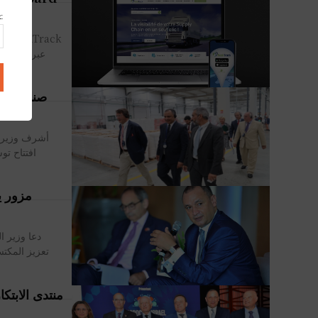
عن
ck
عبر استخدا
صناعة الت
أشرف وزير ا
افتتاح توسعة الشرك
مزور ي
تعزيز المكتس
منتدى الابتك