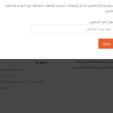
عة المغرب توجت مجموعة سيتل بعلامة المسؤولية الاجتماعية للمقاولات
تلم إصداراتنا، والتقارير الخاصة، والمقابلات الحصرية، والتحليلات المعمّقة حول الصناعة والاستثمار
التي تعتبر اعترافًا رسميًا باحترام المقاولات المغربية لالتزامها بمراعاة المبادئ
لابتكار.
العالمية للمسؤولية الاجتماعية والتنمية...
وان البريد الإلكتروني:
امية متخصصة تصدر المجلة الرائدة المخصصة
اتصل بنا
 رقمية موجهة لخدمة المهنيين في
t@industries.ma
+212 522 260451
ent Beverly-lot N°6- Californie -
anca