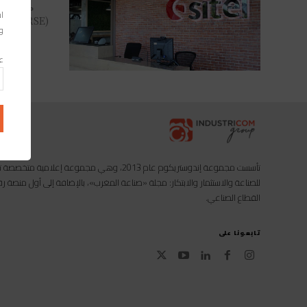
مجلة صنا
اس
(RSE). و
وا
عن
تأسست مجموعة إندوستريكوم عام 2013، وهي مجموعة إعل
للصناعة والاستثمار والابتكار: مجلة «صناعة المغرب»، بالإضافة إلى أول منصة
القطاع الصناعي.
تابعونا على