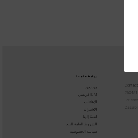
روابط مفيدة
Contac
من نحن
IDM فرنسي
Lotissem
الإعلانات
Casabl
الاشتراك
انضمّ إلينا
الشروط العامة للبيع
سياسة الخصوصية