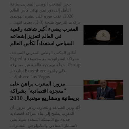
حجز المنتخب الوطني المغربي بطاقة
التأهل إلى دور ثمن نهائي كأس العالم
2026، عقب فوزه على نظيره الهولندي
بركلات الترجيح بنتيجة (3-2)، بعدما انتهى...
المغرب يضيء أكبر شاشة رقمية
في العالم لتعزيز إشعاعه
السياحي استعداداً لكأس العالم
أطلق المكتب الوطني المغربي للسياحة،
بشراكة استراتيجية مع مجموعة Expedia
Group، حملة ترويجية عالمية غير مسبوقة
على واجهة Exosphere التابعة لـ
Sphere Las Vegas،...
مزور: المغرب يراهن على
“معجزة اقتصادية” بشراكة
بريطانية ومشاريع مونديال 2030
أكد وزير الصناعة والتجارة، رياض مزور، أن
المغرب يطمح إلى بناء شراكة اقتصادية
جديدة مع المملكة المتحدة تقوم على
الاستثمار الصناعي والتكنولوجي المشترك،