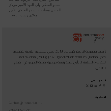
السمو الملكي ولي العهد الأمير مولاي
الحسن وصاحب السمو الملكي الأمير
مولاي رشيد، اليوم...
تأسست مجموعة إندوستريكوم عام 2013، وهي مجموعة إعلامية متخصصة
تصدر المجلة الرائدة المخصصة للصناعة والاستثمار والابتكار: مجلة «صناعة
المغرب»، بالإضافة إلى أول منصة رقمية موجهة لخدمة المهنيين في القطاع
الصناعي.
تابعونا على
اتصل بنا
Contact@industries.ma
+212 522 260451