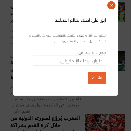
إنجاز تاريخي : المنتخب المغربي
×
لأقل من 20 سنة يتأهل لنصف
ابقَ على اطلاع بعالم الصناعة
نهائي كأس العالم
حقق المنتخب الوطني المغربي لأقل من
استلم إصداراتنا، والتقارير الخاصة، والمقابلات الحصرية، والتحليلات
20 سنة إنجازًا كبيرًا بتأهله إلى نصف نهائي
المعمّقة حول الصناعة والاستثمار والابتكار.
كأس العالم، بعد فوز تاريخي ومستحق على
نظيره الأمريكي بثلاثة...
عنوان البريد الإلكتروني:
الفاعلون العموميون والخواص
يجتمعون في سلا لمناقشة
الرهانات الاقتصادية الخاصة
بتنظيم التظاهرات الرياضية
احتضن مركب محمد السادس لكرة القدم
في المعمورة، يوم الأربعاء، لقاءً جمع
فاعلين اقتصاديين، ومسؤولين مؤسساتيين،
وممثلين عن الحكومة حول هدف مشترك:
تقييم الأثر...
المغرب يُروّج لصورته الدولية من
خلال كرة القدم بشراكة