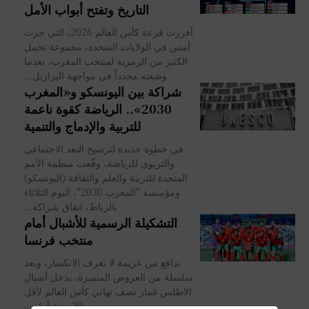
التاريخ وتفتح أبواب الأمل
أفرزت قرعة كأس العالم 2026، التي جرت
أمس في الولايات المتحدة، مجموعة تحمل
الكثير من الرمزية لمنتخب المغرب، بعدما
وضعته مجدداً في مواجهة البرازيل...
شراكة بين اليونسكو و«المغرب
2030».. الرياضة كقوة ناعمة
للتربية والإدماج والتنمية
في خطوة جديدة لترسيخ البعد الاجتماعي
والتربوي للرياضة، وقّعت منظمة الأمم
المتحدة للتربية والعلم والثقافة (اليونسكو)
ومؤسسة "المغرب 2030"، اليوم الثلاثاء
بالرباط، اتفاق شراكة...
التشكيلة الرسمية للأشبال أمام
منتخب فرنسا
بدافع من عزيمة لا تعرف الانكسار، وبعد
سلسلة من العروض المتميزة، يدخل أشبال
الأطلس غمار نصف نهائي كأس العالم لأقل
من 20 سنة أمام...