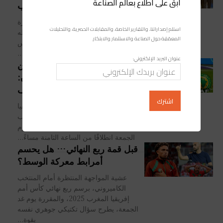
ابقَ على اطلاع بعالم الصناعة
الإقصاء أمام المغرب
عاش المنتخب الكاميروني لحظة مؤثرة
استلم إصداراتنا، والتقارير الخاصة، والمقابلات الحصرية، والتحليلات
داخل غرفة الملابس بملعب مولاي عبد الله
المعمّقة حول الصناعة والاستثمار والابتكار.
بالرباط، عقب إقصائه من ربع نهائي كأس
أمم إفريقيا 2025، إثر هزيمته...
عنوان البريد الإلكتروني:
تأخر مثير للجدل في الإعلان عن
حكم مباراة المغرب والكاميرون:
حقائق مقلقة تنكشف
عرفت مباراة ربع نهائي كأس أمم أفريقيا
المغرب 2025، التي ستجمع بين المنتخب
المغربي ونظيره الكاميروني، والمقررة يوم
الجمعة انطلاقًا من الساعة الثامنة مساءً...
قبل قمة ربع النهائي… هل يحسم
أمرابط معركة الوسط؟
عشية المواجهة المنتظرة أمام المنتخب
الكاميروني، برسم ربع نهائي كأس أمم
إفريقيا المغرب 2025، والمقررة يوم غد
الجمعة، يطرح سؤال تكتيكي جوهري نفسه
بقوة...