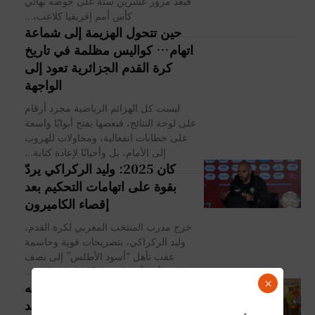
فبعد مرور عشرين سنة على خوضه نهائي
كأس أمم إفريقيا كلاعب،...
حين تتحول الهزيمة إلى شماعة
اتهام… كواليس مظلمة في تاريخ
كرة القدم الجزائرية تعود إلى
الواجهة
ليست كل الهزائم الرياضية مجرد أرقام
على لوحة النتائج، فبعضها يفتح أبوابًا واسعة
على خطابات انفعالية، ومحاولات للهروب
إلى الأمام، بل وأحيانًا لإعادة كتابة...
كان 2025: وليد الركراكي يردّ
بقوة على اتهامات التحكيم بعد
إقصاء الكاميرون
خرج مدرب المنتخب المغربي لكرة القدم،
وليد الركراكي، بتصريحات قوية وحاسمة
عقب تأهل “أسود الأطلس” إلى نصف
نهائي كأس أمم إفريقيا 2025، إثر الفوز...
×
كان 2025: صامويل إيتو يوجّه
خطابًا قويًا للاعبي الكاميرون بعد