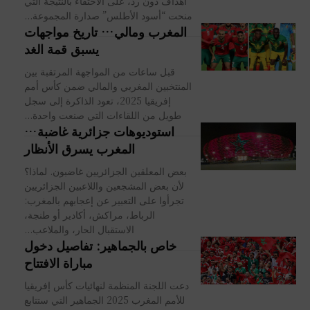
أهداف دون رد، على الاحتفاء بالنتيجة التي
منحت “أسود الأطلس” صدارة المجموعة...
المغرب ومالي… تاريخ مواجهات
يسبق قمة الغد
قبل ساعات من المواجهة المرتقبة بين
المنتخبين المغربي والمالي ضمن كأس أمم
إفريقيا 2025، تعود الذاكرة إلى سجل
طويل من اللقاءات التي صنعت واحدة...
استوديوهات جزائرية غاضبة…
المغرب يسرق الأنظار
بعض المعلقين الجزائريين غاضبون. لماذا؟
لأن بعض المشجعين واللاعبين الجزائريين
تجرأوا على التعبير عن إعجابهم بالمغرب:
الرباط، مراكش، أكادير أو طنجة،
الاستقبال الحار، والملاعب...
خاص بالجماهير: تفاصيل دخول
مباراة الافتتاح
دعت اللجنة المنظمة لنهائيات كأس إفريقيا
للأمم المغرب 2025 الجماهير التي ستتابع