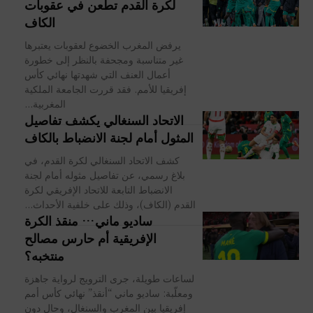
لكرة القدم تطعن في عقوبات
الكاف
يرفض المغرب الخضوع لعقوبات يعتبرها
غير متناسبة ومجحفة بالنظر إلى خطورة
أعمال العنف التي شهدتها نهائي كأس
إفريقيا للأمم. فقد قررت الجامعة الملكية
المغربية...
الاتحاد السنغالي يكشف تفاصيل
المثول أمام لجنة الانضباط بالكاف
كشف الاتحاد السنغالي لكرة القدم، في
بلاغ رسمي، عن تفاصيل مثوله أمام لجنة
الانضباط التابعة للاتحاد الإفريقي لكرة
القدم (الكاف)، وذلك على خلفية الأحداث...
ساديو ماني… منقذ الكرة
الإفريقية أم حارس مصالح
منتخبه؟
لساعات طويلة، جرى الترويج لرواية جاهزة
ومعلّبة: ساديو ماني “أنقذ” نهائي كأس أمم
إفريقيا بين المغرب والسنغال، وحال دون