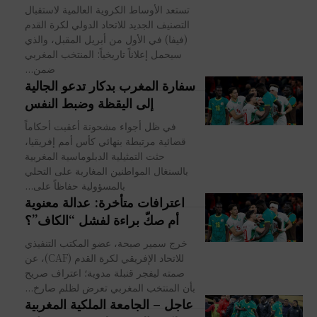
تستعد الأوساط الكروية العالمية لاستقبال
التصنيف الجديد للاتحاد الدولي لكرة القدم
(فيفا) في الأول من أبريل المقبل، والذي
سيحمل إعلاناً تاريخياً: المنتخب المغربي
ضمن...
سفارة المغرب بدكار تدعو الجالية
إلى اليقظة وضبط النفس
في ظل أجواء مشحونة أعقبت أحكاماً
قضائية مرتبطة بنهائي كأس أمم إفريقيا،
حثت التمثيلية الدبلوماسية المغربية
بالسنغال المواطنين المغاربة على التحلي
بالمسؤولية حفاظاً على...
اعترافات متأخرة: عدالة معنوية
أم صكّ براءة لفشل “الكاف”؟
خرج سمير صبحة، عضو المكتب التنفيذي
للاتحاد الإفريقي لكرة القدم (CAF)، عن
صمته ليفجر قنبلة مدوية؛ اعتراف صريح
بأن المنتخب المغربي تعرض لظلم صارخ...
عاجل – الجامعة الملكية المغربية