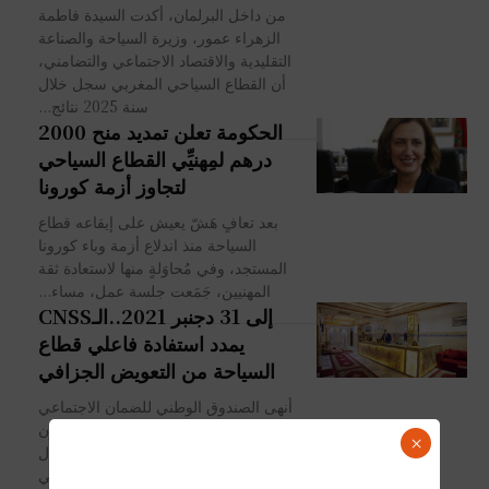
من داخل البرلمان، أكدت السيدة فاطمة
الزهراء عمور، وزيرة السياحة والصناعة
التقليدية والاقتصاد الاجتماعي والتضامني،
أن القطاع السياحي المغربي سجل خلال
سنة 2025 نتائج...
الحكومة تعلن تمديد منح 2000
درهم لمِهنيِّي القطاع السياحي
لتجاوز أزمة كورونا
بعد تعافٍ هَشّ يعيش على إيقاعه قطاع
السياحة منذ اندلاع أزمة وباء كورونا
المستجد، وفي مُحاوَلةٍ منها لاستعادة ثقة
المهنيين، جَمَعت جلسة عمل، مساء...
إلى 31 دجنبر 2021..الـCNSS
يمدد استفادة فاعلي قطاع
السياحة من التعويض الجزافي
أنهى الصندوق الوطني للضمان الاجتماعي
إلى علم كافة الفاعلين الذين يمارسون
×
نشاطهم في القطاعات الفرعية في مجال
السياحة، أنه تقرر تمديد التعويض الجزافي