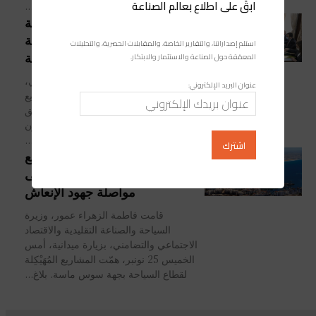
ابقَ على اطلاع بعالم الصناعة
الخاص...
المجلس الحكومي يتدارس أربعة
مشاريع مراسيم حول الحماية
استلم إصداراتنا، والتقارير الخاصة، والمقابلات الحصرية، والتحليلات
الصحية والاجتماعية
المعمّقة حول الصناعة والاستثمار والابتكار.
من المنتظر أن يتدارس المجلس الحكومي،
عنوان البريد الإلكتروني:
ليوم الخميس المقبل، أربعة مشاريع
مراسيم، يتعلق الأول منها بتتميم الملحق
بالمرسوم الصادر في شأن تطبيق القانون
المتعلق...
عمور تزور جهة سوس للدفع
بمشاريع السياحة وتحُث على
مواصلة جهود الإنعاش
قامت فاطمة الزهراء عمور، وزيرة
السياحة والصناعة التقليدية والاقتصاد
الاجتماعي والتضامني، بزيارة ميدانية، أمس
الخميس 25 نونبر، همّت المشاريع المُهَيْكِلة
لقطاع السياحة بجهة سوس ماسة. بلاغ...