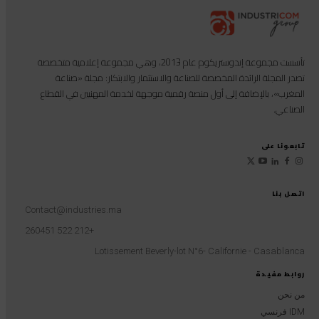
تأسست مجموعة إندوستريكوم عام 2013، وهي مجموعة إعلامية متخصصة
تصدر المجلة الرائدة المخصصة للصناعة والاستثمار والابتكار: مجلة «صناعة
المغرب»، بالإضافة إلى أول منصة رقمية موجهة لخدمة المهنيين في القطاع
الصناعي.
تابعونا على
اتصل بنا
Contact@industries.ma
+212 522 260451
Lotissement Beverly-lot N°6- Californie - Casablanca
روابط مفيدة
من نحن
IDM فرنسي