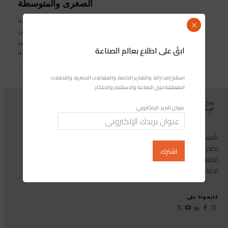
الصغرى والمتوسطة
كشفت بيانات شبكة كاسبرسكي الأمنية
×
خلال الفترة من يناير إلى أبريل 2025 عن
ارتفاع مقلق في الهجمات السيبرانية التي
ابقَ على اطلاع بعالم الصناعة
تستهدف الشركات الصغيرة والمتوسطة
خاصة...
استلم إصداراتنا، والتقارير الخاصة، والمقابلات الحصرية، والتحليلات
المعمّقة حول الصناعة والاستثمار والابتكار.
عنوان البريد الإلكتروني:
تأسست مجموعة إندوستريكوم عام 2013، وهي مجموعة إعلامية متخصصة
تصدر المجلة الرائدة المخصصة للصناعة والاستثمار والابتكار: مجلة «صناعة
المغرب»، بالإضافة إلى أول منصة رقمية موجهة لخدمة المهنيين في القطاع
الصناعي.
تابعونا على