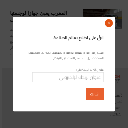
المغرب يعبئ جهازا لوجستيا
تضامنا مع إسبانيا بعد الفيضانات
×
أكدت سفيرة المغرب بإسبانيا، كريمة
بنيعيش، أنه طبقا للتعليمات الملكية
ابقَ على اطلاع بعالم الصناعة
السامية، يجسد المغرب تضامنه الفاعل مع
الشعب الإسباني، من خلال تعبئة جهاز
استلم إصداراتنا، والتقارير الخاصة، والمقابلات الحصرية، والتحليلات
لوجستي مهم...
المعمّقة حول الصناعة والاستثمار والابتكار.
عنوان البريد الإلكتروني:
تأسست مجموعة إندوستريكوم عام 2013، وهي مجموعة إعلامية متخصصة
تصدر المجلة الرائدة المخصصة للصناعة والاستثمار والابتكار: مجلة «صناعة
المغرب»، بالإضافة إلى أول منصة رقمية موجهة لخدمة المهنيين في القطاع
الصناعي.