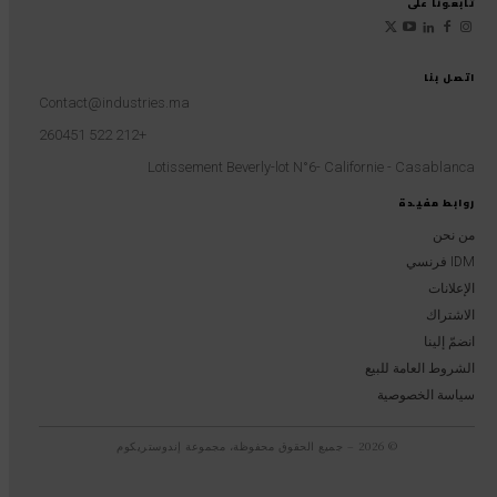
تابعونا على
اتصل بنا
Contact@industries.ma
+212 522 260451
Lotissement Beverly-lot N°6- Californie - Casablanca
روابط مفيدة
من نحن
IDM فرنسي
الإعلانات
الاشتراك
انضمّ إلينا
الشروط العامة للبيع
سياسة الخصوصية
© 2026 – جميع الحقوق محفوظة، مجموعة إندوستريكوم