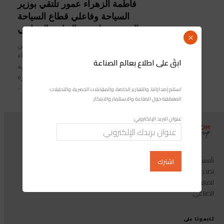
فاطمة الزهراء عمور تلتقي بوزير
السياحة وفاعلي قطاع السياحة
المصريين لتعزيز التعاون السياحي
×
في إطار تعزيز التعاون السياحي بين
المغرب ومصر، تقوم فاطمة الزهراء
ابقَ على اطلاع بعالم الصناعة
عمور، وزيرة السياحة والصناعة التقليدية
والاقتصاد الاجتماعي والتضامني، بزيارة
رسمية إلى مصر للقاء...
استلم إصداراتنا، والتقارير الخاصة، والمقابلات الحصرية، والتحليلات
المعمّقة حول الصناعة والاستثمار والابتكار.
عنوان البريد الإلكتروني:
تأسست مجموعة إندوستريكوم عام 2013، وهي مجموعة إعلامية متخصصة
تصدر المجلة الرائدة المخصصة للصناعة والاستثمار والابتكار: مجلة «صناعة
المغرب»، بالإضافة إلى أول منصة رقمية موجهة لخدمة المهنيين في القطاع
الصناعي.
تابعونا على