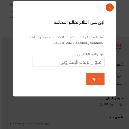
اجتمع يوم الاثنين في شرم الشيخ، قادة
×
الولايات المتحدة ومصر وقطر وتركيا،
ووقعوا اتفاقًا لوقف إطلاق النار يهدف إلى
ابقَ على اطلاع بعالم الصناعة
إنهاء التصعيد العنيف في قطاع...
استلم إصداراتنا، والتقارير الخاصة، والمقابلات الحصرية، والتحليلات
المعمّقة حول الصناعة والاستثمار والابتكار.
عنوان البريد الإلكتروني:
تأسست مجموعة إندوستريكوم عام 2013، وهي مجموعة إعلامية متخصصة
تصدر المجلة الرائدة المخصصة للصناعة والاستثمار والابتكار: مجلة «صناعة
المغرب»، بالإضافة إلى أول منصة رقمية موجهة لخدمة المهنيين في القطاع
الصناعي.
تابعونا على
اتصل بنا
Contact@industries.ma