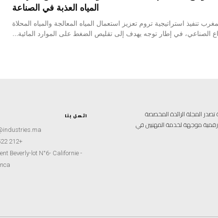
المياه العذبة في الصناعة
غرب تنفيذ استراتيجية تروم تعزيز استعمال المياه المعالجة والمياه المحلاة
ع الصناعي، في إطار توجه يهدف إلى تقليص الضغط على الموارد المائية...
علامية متخصصة تصدر المجلة الرائدة المخصصة
اتصل بنا
ة رقمية موجهة لخدمة المهنيين في
@industries.ma
+212 522 260451
nt Beverly-lot N°6- Californie -
nca