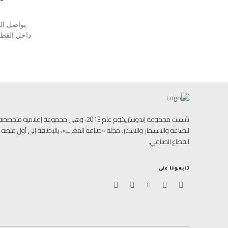
يواصل الم
داخل القطا
تأسست مجموعة إندوستريكوم عام 2013، وهي مجموعة إ
للصناعة والاستثمار والابتكار: مجلة «صناعة المغرب»، بالإضافة إلى أول منص
القطاع الصناعي.
تابعونا على