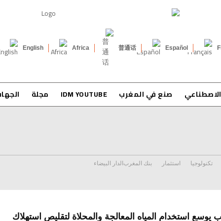
English
Africa
普通话
Español
F
الاصطناعي
صنع في المغرب
IDM YOUTUBE
مجلة
الجها
تكنولوجيا
استثمار
بنك المغرب
الدار البيضاء
 يوسع استخدام المياه المعالجة والمحلاة لتقليص استهلاك