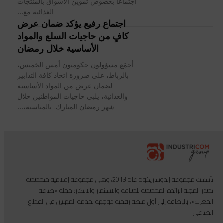
اجتماعا بخصوص تموين الأسواق بالمنتجات
الغذائية مع...
اجتماع رفيع يؤكد ضمان عرض
كافٍ من حاجيات السلع والمواد
الأساسية خلال رمضان
أجمَع مسؤولون حكوميون أمس الخميس،
بالرباط، على ضرورة اتخاذ كافة التدابير
لضمان عرض من المواد الأساسية
والغذائية، يلبي حاجيات المواطنين خلال
شهر رمضان المبارك. بالمناسبة،...
تأسست مجموعة إندوستريكوم عام 2013، وهي مجموعة إعلامية متخصصة
تصدر المجلة الرائدة المخصصة للصناعة والاستثمار والابتكار: مجلة «صناعة
المغرب»، بالإضافة إلى أول منصة رقمية موجهة لخدمة المهنيين في القطاع
الصناعي.