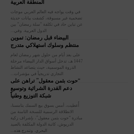
المنطقة العربية
في وقت يواجه فيه العالم العربي موجات
تضخمية غير مسبوقة، كشفت بيانات حديثة
عن تباين حاد في تكلفة "سلة رمضان" بين
الدول العربية. وفي...
البيضاء قبل رمضان: تموين
منتظم وسلوك استهلاكي متدرج
على بعد أيام من حلول شهر رمضان لعام
1447 هـ، تدخل أسواق الدار البيضاء مرحلة
الذروة الموسمية، حيث يتصاعد النشاط
التجاري تدريجياً في مؤشرات...
“حوت بثمن معقول” تراهن على
دعم القدرة الشرائية وتوسيع
شبكة التوزيع وطنياً
أُعطيت، أمس بسوق بيع السمك بتامسنا،
الانطلاقة الرسمية للنسخة الثامنة من
مبادرة “حوت بثمن معقول”، بإشراف زكية
الدريوش، كاتبة الدولة المكلفة بالصيد
البحري. وتندرج هذه...