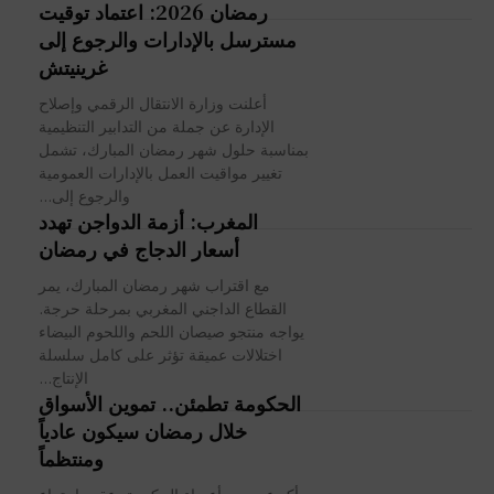
رمضان 2026: اعتماد توقيت
مسترسل بالإدارات والرجوع إلى
غرينيتش
أعلنت وزارة الانتقال الرقمي وإصلاح
الإدارة عن جملة من التدابير التنظيمية
بمناسبة حلول شهر رمضان المبارك، تشمل
تغيير مواقيت العمل بالإدارات العمومية
والرجوع إلى...
المغرب: أزمة الدواجن تهدد
أسعار الدجاج في رمضان
مع اقتراب شهر رمضان المبارك، يمر
القطاع الداجني المغربي بمرحلة حرجة.
يواجه منتجو صيصان اللحم واللحوم البيضاء
اختلالات عميقة تؤثر على كامل سلسلة
الإنتاج...
الحكومة تطمئن.. تموين الأسواق
خلال رمضان سيكون عادياً
ومنتظماً