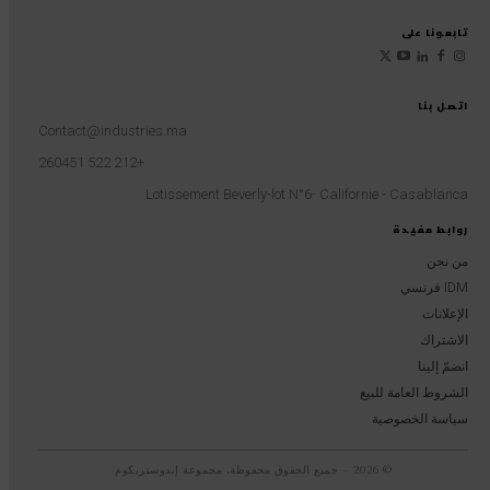
تابعونا على
اتصل بنا
Contact@industries.ma
+212 522 260451
Lotissement Beverly-lot N°6- Californie - Casablanca
روابط مفيدة
من نحن
IDM فرنسي
الإعلانات
الاشتراك
انضمّ إلينا
الشروط العامة للبيع
سياسة الخصوصية
© 2026 – جميع الحقوق محفوظة، مجموعة إندوستريكوم