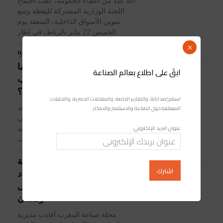
أكد عدد من أعضاء الحكومة، عقب اجتماع
اللجنة الوزارية المشتركة لليقظة وتتبع
تموين الأسواق الداخلية، المنعقد يوم
الخميس 22 يناير بالرباط، في إطار
الاستعدادات...
×
انخفاض إنتاج التمور بنسبة 10%
في الموسم الفلاحي القادم: ما
ابقَ على اطلاع بعالم الصناعة
تأثير ذلك على المغاربة مع اقتراب
رمضان؟
استلم إصداراتنا، والتقارير الخاصة، والمقابلات الحصرية، والتحليلات
مع اقتراب شهر رمضان المبارك، الذي يعد
المعمّقة حول الصناعة والاستثمار والابتكار.
من أكثر الشهور استهلاكًا للتمور في
المغرب، أعلنت وزارة الفلاحة والصيد
عنوان البريد الإلكتروني:
البحري والتنمية القروية والمياه والغابات
عن...
أسواق.. تسجيل 1275 مخالفة
و18.85 طن من المواد
الاستهلاكية غير الصالحة خلال
رمضان
مجلة صناعة المغرب أفادت مديرية