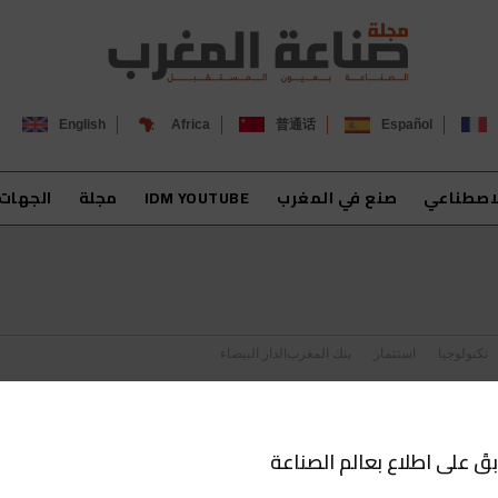
English
Africa
普通话
Español
لاصطناعي
صنع في المغرب
IDM YOUTUBE
مجلة
الجهات
تكنولوجيا
استثمار
بنك المغرب
الدار البيضاء
بقَ على اطلاع بعالم الصناعة
المغرب يقترب من الانضمام إلى حكامة شبكة TV5MONDE كأول