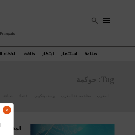
Français
صناعة
استثمار
ابتكار
طاقة
الذكاء ا
Tag:
حوكمة
المغرب
مجلة صناعة المغرب
يوسف يعكوبي
اقتصاد
صناعة
×
ا