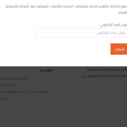
دولة إفريقية
تلم إصداراتنا، والتقارير الخاصة، والمقابلات الحصرية، والتحليلات المعمّقة حول الصناعة والاستثمار
غرب على بُعد خطوة من أن يصبح أول بلد إفريقي ينضم إلى حكامة شبكة
لابتكار.
TV5MONDE، بعدما عبّر رسميا عن رغبته في الالتحاق بهيئات...
وان البريد الإلكتروني:
امية متخصصة تصدر المجلة الرائدة المخصصة
اتصل بنا
 رقمية موجهة لخدمة المهنيين في
t@industries.ma
+212 522 260451
ent Beverly-lot N°6- Californie -
anca