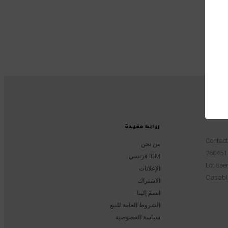
روابط مفيدة
Contac
من نحن
IDM فرنسي
Lotissem
الإعلانات
Casabl
الاشتراك
انضمّ إلينا
الشروط العامة للبيع
سياسة الخصوصية