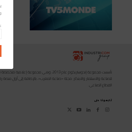
اس
بات الم
وا
عن
تأسست مجموعة إندوستريكوم عام 2013، وهي مجموعة إعل
للصناعة والاستثمار والابتكار: مجلة «صناعة المغرب»، بالإضافة إلى أول منصة
القطاع الصناعي.
تابعونا على