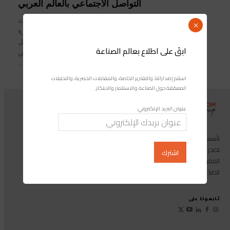
التواصل الاجتماعي بالعالم العربي
مجلة صناعة المغرب/ رشيد محموي توجت
×
اليوتوبرز المغربية ،إحسان بنعلوش، بجائزة
الشارقة للاتصال الحكومي في فئة "أفضل
ابقَ على اطلاع بعالم الصناعة
شخصية مؤثرة عبر التواصل الاجتماعي
على مستوى الوطن...
استلم إصداراتنا، والتقارير الخاصة، والمقابلات الحصرية، والتحليلات
المعمّقة حول الصناعة والاستثمار والابتكار.
عنوان البريد الإلكتروني:
تأسست مجموعة إندوستريكوم عام 2013، وهي مجموعة إعلامية متخصصة
تصدر المجلة الرائدة المخصصة للصناعة والاستثمار والابتكار: مجلة «صناعة
المغرب»، بالإضافة إلى أول منصة رقمية موجهة لخدمة المهنيين في القطاع
الصناعي.
تابعونا على