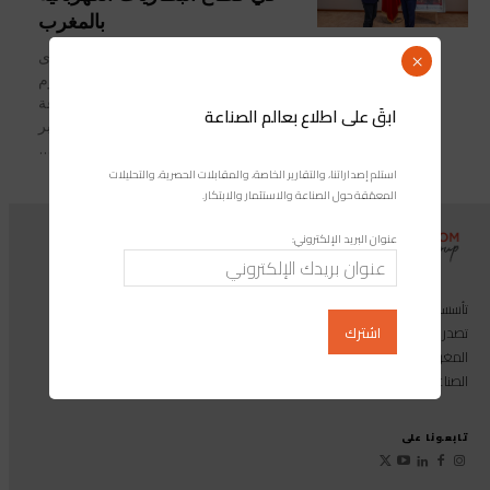
بالمغرب
استقبل كريم زيدان، الوزير المنتدب لدى
×
رئيس الحكومة المكلف بالإستثمار، اليوم
الثلاثاء، يانغ شوزان، نائب رئيس مجموعة
ابقَ على اطلاع بعالم الصناعة
BTR New Material Group، التي تعتبر
من...
استلم إصداراتنا، والتقارير الخاصة، والمقابلات الحصرية، والتحليلات
المعمّقة حول الصناعة والاستثمار والابتكار.
عنوان البريد الإلكتروني:
تأسست مجموعة إندوستريكوم عام 2013، وهي مجموعة إعلامية متخصصة
تصدر المجلة الرائدة المخصصة للصناعة والاستثمار والابتكار: مجلة «صناعة
المغرب»، بالإضافة إلى أول منصة رقمية موجهة لخدمة المهنيين في القطاع
الصناعي.
تابعونا على