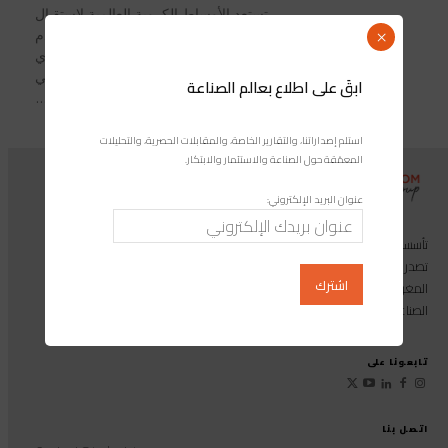
تستعد الأوساط الكروية العالمية لاستقبال
التصنيف الجديد للاتحاد الدولي لكرة القدم
×
(فيفا) في الأول من أبريل المقبل، والذي
سيحمل إعلاناً تاريخياً: المنتخب المغربي
ابقَ على اطلاع بعالم الصناعة
ضمن...
استلم إصداراتنا، والتقارير الخاصة، والمقابلات الحصرية، والتحليلات
المعمّقة حول الصناعة والاستثمار والابتكار.
عنوان البريد الإلكتروني:
تأسست مجموعة إندوستريكوم عام 2013، وهي مجموعة إعلامية متخصصة
تصدر المجلة الرائدة المخصصة للصناعة والاستثمار والابتكار: مجلة «صناعة
المغرب»، بالإضافة إلى أول منصة رقمية موجهة لخدمة المهنيين في القطاع
الصناعي.
تابعونا على
اتصل بنا