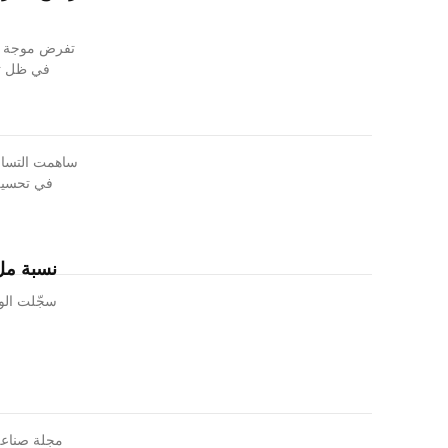
تفرض موجة ال
في ظل تنا
ساهمت التساقط
في تحسين 
نسبة ملء السد
مجلة صناعة