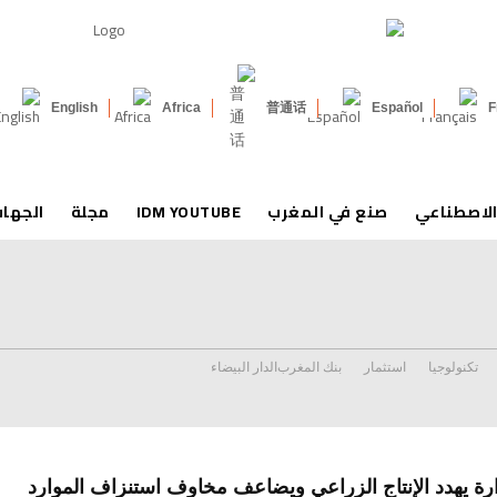
English
Africa
普通话
Español
F
الاصطناعي
صنع في المغرب
IDM YOUTUBE
مجلة
الجها
تكنولوجيا
استثمار
بنك المغرب
الدار البيضاء
ارة يهدد الإنتاج الزراعي ويضاعف مخاوف استنزاف الموارد