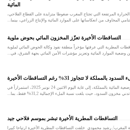
المائية
حرارة المرتفعة التي تجتاح المغرب ضغوطا متزايدة على القطاع الفلاحي،
مي المخاوف من انعكاساتها على الموارد المائية والإنتاج الزراعي، بينما...
التساقطات الأخيرة تعزّز المخزون المائي بحوض ملوية
ات المطرية التي عرفتها مؤخراً منطقة نفوذ وكالة الحوض المائي لملوية
وضعية الموارد المائية وتعزيز مؤشرات الأمن المائي بجهة الشرق، في...
ود بالمملكة لا تتجاوز 31% رغم التساقطات الأخيرة
سجّلت الوضعية المائية بالمملكة، إلى غاية اليوم الاثنين 24 نونبر 2025، استمراراً في
تدني مخزون السدود، حيث بلغت نسبة الملء الإجمالية 31,2% فقط، بما...
التساقطات المطرية الأخيرة تبشر بموسم فلاحي جيد
 المغرب/ رشيد محمودي خلفت التساقطات المطرية الأخيرة ارتياحا كبيرا