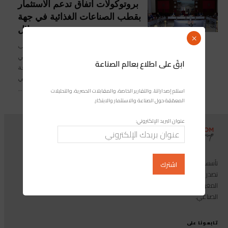
بروتوكولات اتفاق تدعم الاستثمار
بقطب الصناعات الغذائية في جهة
بني ملال
×
في إطار الجهود المبذولة لتحفيز وجلب
الاستثمارات بقُطب الصناعات الغذائية ببني
ابقَ على اطلاع بعالم الصناعة
ملال، جرى مؤخراً التوقيع على مجموعة
من بروتوكولات اتفاق بين مجلس جهة بني
ملال...
استلم إصداراتنا، والتقارير الخاصة، والمقابلات الحصرية، والتحليلات
المعمّقة حول الصناعة والاستثمار والابتكار.
عنوان البريد الإلكتروني:
تأسست مجموعة إندوستريكوم عام 2013، وهي مجموعة إعلامية متخصصة
تصدر المجلة الرائدة المخصصة للصناعة والاستثمار والابتكار: مجلة «صناعة
المغرب»، بالإضافة إلى أول منصة رقمية موجهة لخدمة المهنيين في القطاع
الصناعي.
تابعونا على